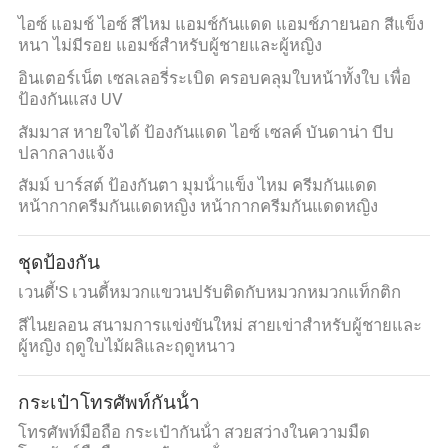
ไอซ์ แอมช์ ไอซ์ สีไหม แอมช์กันแดด แอมช์ภายนอก สีแข็ง
หนา ไม่มีรอย แอมช์สําหรับผู้ชายและผู้หญิง
อินเตอร์เน็ต เซลเลอรี่ระเบิด ครอบคลุมใบหน้าทั้งใบ เพื่อ
ป้องกันแสง UV
สัมมาส หายใจได้ ป้องกันแดด ไอซ์ เซลค์ บันดาน่า บีบ
ปลากลางแจ้ง
สัมม์ บาร์สต์ ป้องกันตา มุมน้ําแข็ง ไหม ครีมกันแดด
หน้ากากครีมกันแดดหญิง หน้ากากครีมกันแดดหญิง
ชุดป้องกัน
เวนดี้'S เวนดี้หมวกแขวนปรับติดกับหมวกหมวกแท็กติก
สีไนยลอน สนามการแข่งขันใหม่ สายเข่าสําหรับผู้ชายและ
ผู้หญิง ฤดูใบไม้ผลิและฤดูหนาว
กระเป๋าโทรศัพท์กันน้ํา
โทรศัพท์มือถือ กระเป๋ากันน้ํา สวยสว่างในความมืด