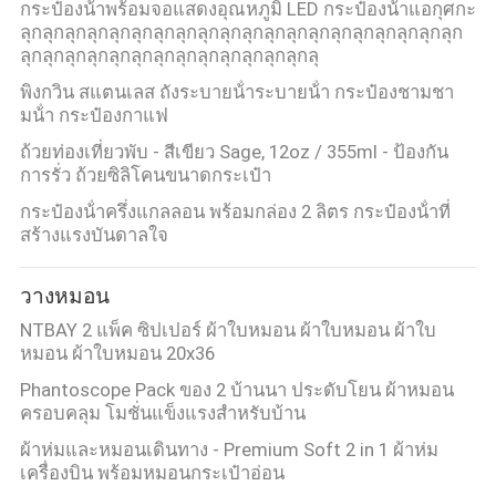
กระป๋องน้ําพร้อมจอแสดงอุณหภูมิ LED กระป๋องน้ําแอกุศกะ
ลุกลุกลุกลุกลุกลุกลุกลุกลุกลุกลุกลุกลุกลุกลุกลุกลุกลุกลุกลุก
ลุกลุกลุกลุกลุกลุกลุกลุกลุกลุกลุกลุกลุกลุ
พิงกวิน สแตนเลส ถังระบายน้ําระบายน้ํา กระป๋องชามชา
มน้ํา กระป๋องกาแฟ
ถ้วยท่องเที่ยวพับ - สีเขียว Sage, 12oz / 355ml - ป้องกัน
การรั่ว ถ้วยซิลิโคนขนาดกระเป๋า
กระป๋องน้ําครึ่งแกลลอน พร้อมกล่อง 2 ลิตร กระป๋องน้ําที่
สร้างแรงบันดาลใจ
วางหมอน
NTBAY 2 แพ็ค ซิปเปอร์ ผ้าใบหมอน ผ้าใบหมอน ผ้าใบ
หมอน ผ้าใบหมอน 20x36
Phantoscope Pack ของ 2 บ้านนา ประดับโยน ผ้าหมอน
ครอบคลุม โมชั่นแข็งแรงสําหรับบ้าน
ผ้าห่มและหมอนเดินทาง - Premium Soft 2 in 1 ผ้าห่ม
เครื่องบิน พร้อมหมอนกระเป๋าอ่อน