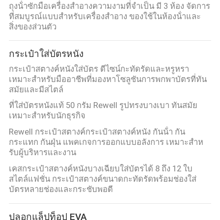
ถุงน้ําซักมือเครื่องสําอางความงามที่จําเป็น มี 3 ห้อง จัดการ
ที่สมบูรณ์แบบสําหรับเครื่องสําอาง ของใช้ในห้องน้ําและ
สิ่งของส่วนตัว
กระเป๋าใส่บัตรหนัง
กระเป๋าสตางค์หนังใส่บัตร ดีไซน์กะทัดรัดและหรูหรา
เหมาะสำหรับมืออาชีพที่มองหาโซลูชันการพกพาบัตรที่ทัน
สมัยและมีสไตล์
ที่ใส่บัตรหนังแท้ 50 กรัม Rewell รูปทรงบางเบา ทันสมัย
เหมาะสำหรับนักธุรกิจ
Rewell กระเป๋าสตางค์กระเป๋าสตางค์หนัง กันน้ํา กัน
กระแทก กันฝุ่น แพคเกจการออกแบบอลังการ เหมาะสําห
รับผู้บริหารและงาน
เคสกระเป๋าสตางค์หนังบางเฉียบใส่บัตรได้ 8 ถึง 12 ใบ
สไตล์แฟชั่น กระเป๋าสตางค์ขนาดกะทัดรัดพร้อมช่องใส่
บัตรหลายช่องและกระชับพอดี
ปลอกแล็ปท็อป EVA