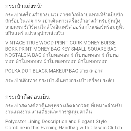
กระเป๋าแต่งหน้า
กระเป๋าเครื่องสำอางบุนวมลายควิลท์ลายแพทเทิร์นเย็บปัก
ถักร้อยวินเทจ กระเป๋าเดินทางเครื่องสำอางสำหรับผู้หญิง
ลายแพทช์เวิร์ค สไตล์โทอิเลทริส ออร์แกไนเซอร์พร้อมหูหิ้ว
สกินแคร์ แปรง อุปกรณ์เสริม
VINTAGE TRUE WOOD PRINT CORK MONEY BURSE
BORK PRINT MONEY BAG KEY SMALL SQUARE BAG
NOSTALGIA BAG ผ้าใบทอทอท ผ้าใบทอททอท ผ้าใบทอ
ทอท ผ้าใบทอทอท ผ้าใบทอทททอท ผ้าใบทอททอท
POLKA DOT BLACK MAKEUP BAG สวย สะอาด
กระเป๋าเดินทาง กระเป๋าเดินทางกระเป๋าเครื่องประดับ
กระเป๋าถือตอนเย็น
กระเป๋าสตางค์ค่ําคืนหรูหรา ผลิตจากวัสดุ ที่เหมาะสําหรับ
งานแต่งงาน งานเลี้ยงและการชุมนุมค่ําคืน
Polyester Lining Description and Elegant Style
Combine in this Evening Handbag with Classic Clutch