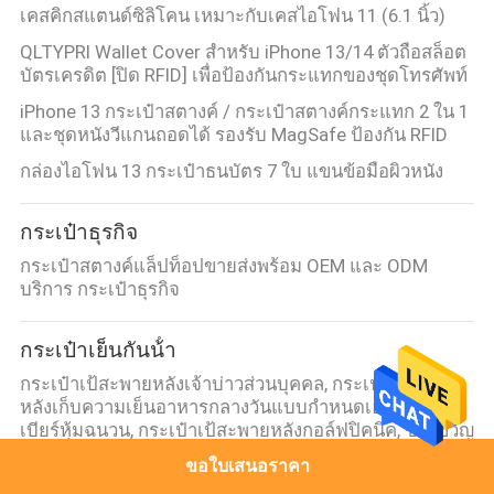
เคสคิกสแตนด์ซิลิโคน เหมาะกับเคสไอโฟน 11 (6.1 นิ้ว)
QLTYPRI Wallet Cover สําหรับ iPhone 13/14 ตัวถือสล็อต
บัตรเครดิต [ปิด RFID] เพื่อป้องกันกระแทกของชุดโทรศัพท์
iPhone 13 กระเป๋าสตางค์ / กระเป๋าสตางค์กระแทก 2 ใน 1
และชุดหนังวีแกนถอดได้ รองรับ MagSafe ป้องกัน RFID
กล่องไอโฟน 13 กระเป๋าธนบัตร 7 ใบ แขนข้อมือผิวหนัง
กระเป๋าธุรกิจ
กระเป๋าสตางค์แล็ปท็อปขายส่งพร้อม OEM และ ODM
บริการ กระเป๋าธุรกิจ
กระเป๋าเย็นกันน้ํา
กระเป๋าเป้สะพายหลังเจ้าบ่าวส่วนบุคคล, กระเป๋าเป้สะพาย
หลังเก็บความเย็นอาหารกลางวันแบบกำหนดเอง, กระเป๋า
เบียร์หุ้มฉนวน, กระเป๋าเป้สะพายหลังกอล์ฟปิคนิค, ของขวัญ
เพื่อนเจ้าบ่าว
ขอใบเสนอราคา
กระเป๋าเก็บความเย็นกันน้ำสำหรับหลายสถานการณ์