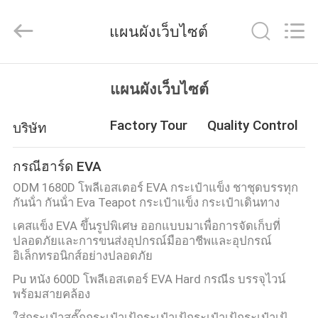
2026
ReWell
Industrial
แผนผังเว็บไซต์
Group
Limited.
All
Rights
Reserved.
บ้าน
Developed
แผนผังเว็บไซต์
by
ECER
Factory Tour
Quality Control
บริษัท
สินค้า
กรณีฮาร์ด EVA
เกี่ยว
ODM 1680D โพลีเอสเตอร์ EVA กระเป๋าแข็ง ชาชุดบรรทุก
กันน้ํา กันน้ํา Eva Teapot กระเป๋าแข็ง กระเป๋าเดินทาง
กับ
เคสแข็ง EVA ขึ้นรูปพิเศษ ออกแบบมาเพื่อการจัดเก็บที่
ปลอดภัยและการขนส่งอุปกรณ์มืออาชีพและอุปกรณ์
เรา
อิเล็กทรอนิกส์อย่างปลอดภัย
Pu หนัง 600D โพลีเอสเตอร์ EVA Hard กรณีs บรรจุไวน์
พร้อมสายคล้อง
ทัวร์
ใส่กระเป๋าสตั๊กกระเป๋าเป้กระเป๋าเป้กระเป๋าเป้กระเป๋าเป้