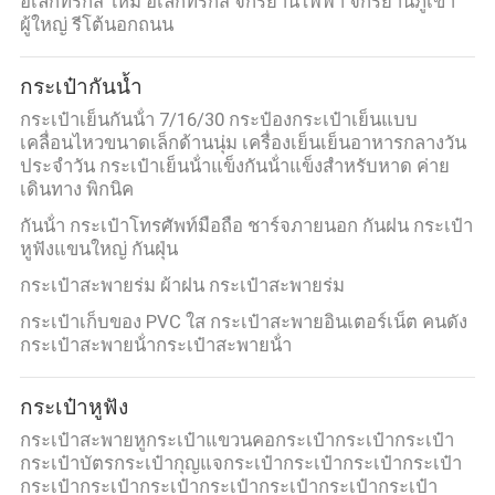
อิเล็กทริกส์ ใหม่ อิเล็กทริกส์ จักรยานไฟฟ้า จักรยานภูเขา
ผู้ใหญ่ รีโต้นอกถนน
กระเป๋ากันน้ำ
กระเป๋าเย็นกันน้ํา 7/16/30 กระป๋องกระเป๋าเย็นแบบ
เคลื่อนไหวขนาดเล็กด้านนุ่ม เครื่องเย็นเย็นอาหารกลางวัน
ประจําวัน กระเป๋าเย็นน้ําแข็งกันน้ําแข็งสําหรับหาด ค่าย
เดินทาง พิกนิค
กันน้ํา กระเป๋าโทรศัพท์มือถือ ชาร์จภายนอก กันฝน กระเป๋า
หูฟังแขนใหญ่ กันฝุ่น
กระเป๋าสะพายร่ม ผ้าฝน กระเป๋าสะพายร่ม
กระเป๋าเก็บของ PVC ใส กระเป๋าสะพายอินเตอร์เน็ต คนดัง
กระเป๋าสะพายน้ํากระเป๋าสะพายน้ํา
กระเป๋าหูฟัง
กระเป๋าสะพายหูกระเป๋าแขวนคอกระเป๋ากระเป๋ากระเป๋า
กระเป๋าบัตรกระเป๋ากุญแจกระเป๋ากระเป๋ากระเป๋ากระเป๋า
กระเป๋ากระเป๋ากระเป๋ากระเป๋ากระเป๋ากระเป๋ากระเป๋า