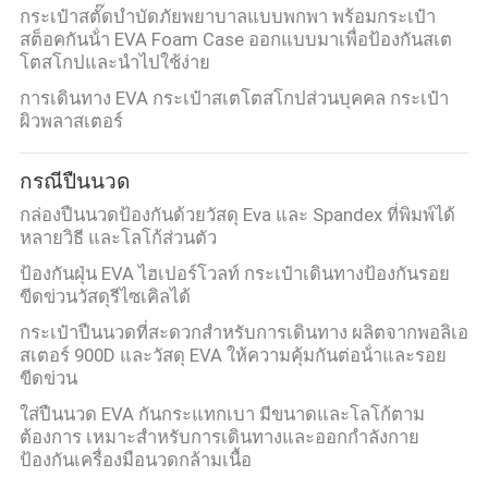
กระเป๋าสตั๊ดบําบัดภัยพยาบาลแบบพกพา พร้อมกระเป๋า
สต็อคกันน้ํา EVA Foam Case ออกแบบมาเพื่อป้องกันสเต
โตสโกปและนําไปใช้ง่าย
การเดินทาง EVA กระเป๋าสเตโตสโกปส่วนบุคคล กระเป๋า
ผิวพลาสเตอร์
กรณีปืนนวด
กล่องปืนนวดป้องกันด้วยวัสดุ Eva และ Spandex ที่พิมพ์ได้
หลายวิธี และโลโก้ส่วนตัว
ป้องกันฝุ่น EVA ไฮเปอร์โวลท์ กระเป๋าเดินทางป้องกันรอย
ขีดข่วนวัสดุรีไซเคิลได้
กระเป๋าปืนนวดที่สะดวกสําหรับการเดินทาง ผลิตจากพอลิเอ
สเตอร์ 900D และวัสดุ EVA ให้ความคุ้มกันต่อน้ําและรอย
ขีดข่วน
ใส่ปืนนวด EVA กันกระแทกเบา มีขนาดและโลโก้ตาม
ต้องการ เหมาะสําหรับการเดินทางและออกกําลังกาย
ป้องกันเครื่องมือนวดกล้ามเนื้อ