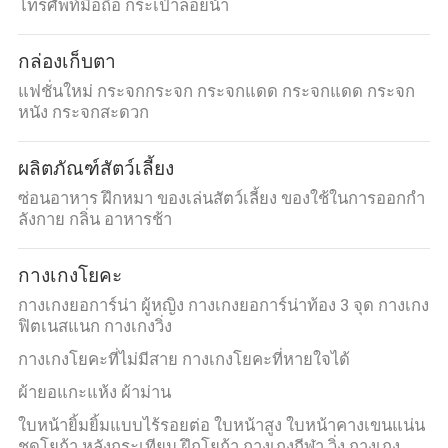
โทรศัพท์มือถือ กระเป๋าลอยน้ํา
กล่องเก็บตา
แฟชั่นใหม่ กระจกกระจก กระจกแดด กระจกแดด กระจก
หนัง กระจกสะดวก
ผลิตภัณฑ์สัตว์เลี้ยง
ซ่อนอาหาร ฝึกหมา ของเล่นสัตว์เลี้ยง ของใช้ในการออกกํา
ลังกาย กลิ่น อาหารช้า
กางเกงโยคะ
กางเกงยอการ์น่า ผู้หญิง กางเกงยอการ์น่าท้อง 3 จุด กางเกง
ฟิตเนสแนก กางเกงวิ่ง
กางเกงโยคะที่ไม่มีสาย กางเกงโยคะที่หายใจได้
ผ้ายอแกะแห้ง ผ้าม่าน
ใบหน้ายิ้มยิ้มแบบไร้รอยต่อ ใบหน้าสูง ใบหน้าคางเขนแน่น
ชุดโยก้า หลังกระเทียม ฝึกโยก้า กางเกงกีฬา วิ่ง กางเกง