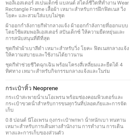
พอลิเอสเตอร์ สเปนเด็กซ์ แบลนด์ สไตล์ชีวิตที่ทํางาน Wear
Rectangle Frame เสื้อผ้า เหมาะสําหรับการฝึกฟิตเนส วิ่ง
โยคะ และสวมใส่แบบไม่ชุด
ผ้าออกกําลังกายกีฬากลางแจ้ง ผ้าออกกําลังกายที่ออกแบบ
โดยใช้ผสมพอลิเอสเตอร์ สปันเด็กซ์ ให้ความยืดหยุ่นและ
การสนับสนุนที่ดีที่สุด
ชุดกีฬาผ้าเบาสีดำ เหมาะสำหรับวิ่ง โยคะ ฟิตเนสกลางแจ้ง
ให้ความสบายและใช้งานได้ยาวนาน
ชุดกีฬาช่วยชีวิตฉุกเฉิน พร้อมโครงสี่เหลี่ยมและยืดได้ 4
ทิศทาง เหมาะสำหรับกิจกรรมกลางแจ้งและในร่ม
กระเป๋าหิ้ว Neoprene
กระเป๋าสะพายน้ําเนโอเพรน พร้อมช่องคอมพิวเตอร์และ
กระเป๋าขวดน้ําสําหรับการขนทุกวันที่ปลอดภัยและการจัด
เก็บ
0.8 ปอนด์ นีโอเพรน ถุงกระเป๋าพกพา น้ําหนักเบา ทนทาน
เหมาะสําหรับการเดินทางสํานักงาน การทํางาน การเดิน
ทางและการเก็บของส่วนตัว