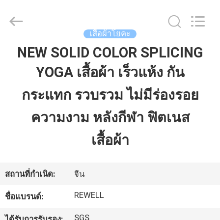
Industrial
Group
Limited.
All
Rights
เสื้อผ้าโยคะ
Reserved.
Developed
NEW SOLID COLOR SPLICING
by
บ้าน
ECER
YOGA เสื้อผ้า เร็วแห้ง กัน
สินค้า
กระแทก รวบรวม ไม่มีร่องรอย
ความงาม หลังกีฬา ฟิตเนส
เกี่ยว
เสื้อผ้า
กับ
เรา
สถานที่กำเนิด:
จีน
REWELL
ชื่อแบรนด์:
ทัวร์
SGS
ได้รับการรับรอง: