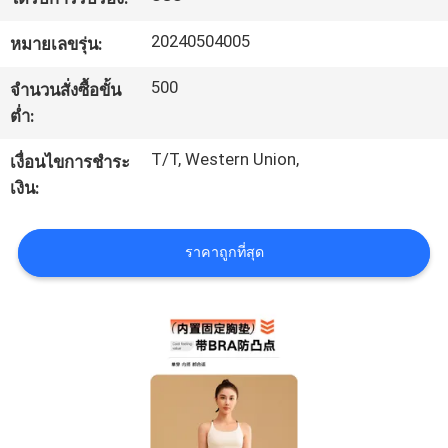
โรงงาน
20240504005
หมายเลขรุ่น:
500
จำนวนสั่งซื้อขั้น
ควบคุม
ต่ำ:
คุณภาพ
T/T, Western Union,
เงื่อนไขการชำระ
เงิน:
แผนผัง
ราคาถูกที่สุด
เว็บไซต์
PRIVACY
POLICY