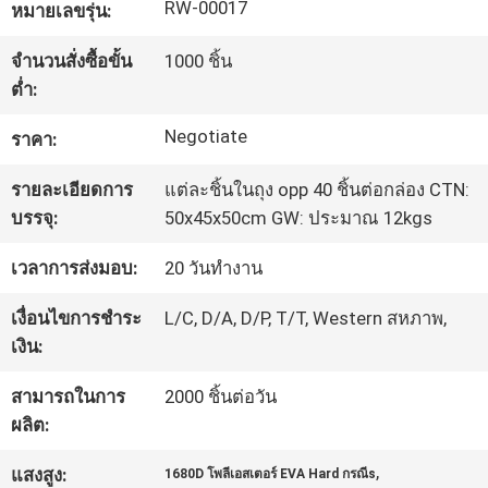
RW-00017
หมายเลขรุ่น:
โรงงาน
จำนวนสั่งซื้อขั้น
1000 ชิ้น
ต่ำ:
ควบคุม
Negotiate
ราคา:
คุณภาพ
รายละเอียดการ
แต่ละชิ้นในถุง opp 40 ชิ้นต่อกล่อง CTN:
บรรจุ:
50x45x50cm GW: ประมาณ 12kgs
แผนผัง
เวลาการส่งมอบ:
20 วันทำงาน
เว็บไซต์
เงื่อนไขการชำระ
L/C, D/A, D/P, T/T, Western สหภาพ,
เงิน:
PRIVACY
สามารถในการ
2000 ชิ้นต่อวัน
POLICY
ผลิต:
,
แสงสูง:
1680D โพลีเอสเตอร์ EVA Hard กรณีs