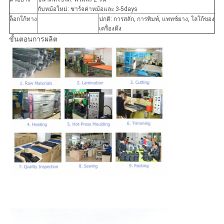
กับหม้อใหม่: ชาร์จค่าหม้อและ 3-5days
ล็อกโก้ทาง
ปกติ: การสลัก, การพิมพ์, แพทช์ยาง, โลโก้ของ
เครื่องดึง
ขั้นตอนการผลิต