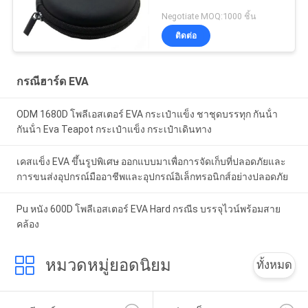
Negotiate MOQ:1000 ชิ้น
ติดต่อ
กรณีฮาร์ด EVA
ODM 1680D โพลีเอสเตอร์ EVA กระเป๋าแข็ง ชาชุดบรรทุก กันน้ํา
กันน้ํา Eva Teapot กระเป๋าแข็ง กระเป๋าเดินทาง
เคสแข็ง EVA ขึ้นรูปพิเศษ ออกแบบมาเพื่อการจัดเก็บที่ปลอดภัยและ
การขนส่งอุปกรณ์มืออาชีพและอุปกรณ์อิเล็กทรอนิกส์อย่างปลอดภัย
Pu หนัง 600D โพลีเอสเตอร์ EVA Hard กรณีs บรรจุไวน์พร้อมสาย
คล้อง
หมวดหมู่ยอดนิยม
ทั้งหมด