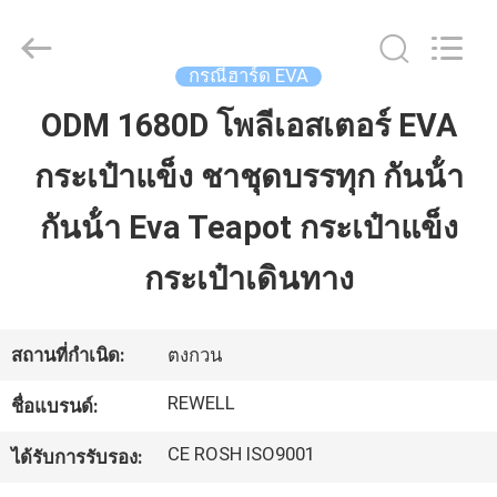
2026
ReWell
Industrial
Group
Limited.
กรณีฮาร์ด EVA
All
Rights
Reserved.
ODM 1680D โพลีเอสเตอร์ EVA
บ้าน
Developed
by
ECER
กระเป๋าแข็ง ชาชุดบรรทุก กันน้ํา
สินค้า
กันน้ํา Eva Teapot กระเป๋าแข็ง
กระเป๋าเดินทาง
เกี่ยว
กับ
สถานที่กำเนิด:
ตงกวน
เรา
REWELL
ชื่อแบรนด์:
CE ROSH ISO9001
ได้รับการรับรอง:
ทัวร์