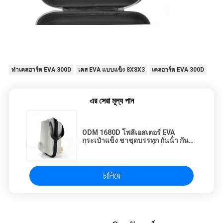
ทำเคสฮาร์ด EVA 300D
เคส EVA แบบแข็ง 8X8X3
เคสฮาร์ด EVA 300D
এর সেরা মূল্য পান
ODM 1680D โพลีเอสเตอร์ EVA
กระเป๋าแข็ง ชาชุดบรรทุก กันน้ํา กัน
น้ํา Eva Teapot กระเป๋าแข็ง กระเป๋า
เดินทาง
চালিয়ে