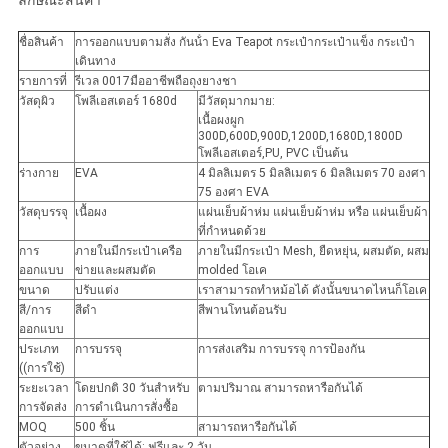
ลักษณะสินค้า
ชื่อสินค้า
การออกแบบตามสั่ง กันน้ํา Eva Teapot กระเป๋ากระเป๋าแข็ง กระเป๋า
เดินทาง
รายการที่
รีเวล 0017มืออาชีพถือถุงยางชา
วัสดุผิว
โพลีเอสเตอร์ 1680d
มีวัสดุมากมาย:
เนื้อผงผูก
300D,600D,900D,1200D,1680D,1800D
โพลีเอสเตอร์,PU, PVC เป็นต้น
ร่างกาย
EVA
4 มิลลิเมตร 5 มิลลิเมตร 6 มิลลิเมตร 70 องศา
75 องศา EVA
วัสดุบรรจุ
เนื้อผง
แผ่นเย็บผ้าห่ม แผ่นเย็บผ้าห่ม หรือ แผ่นเย็บผ้า
ที่กําหนดด้วย
การ
ภายในมีกระเป๋าเครือ
ภายในมีกระเป๋า Mesh, ยืดหยุ่น, ผสมตัด, ผสม
ออกแบบ
ข่ายและผสมตัด
molded โอเค
ขนาด
ปรับแต่ง
เราสามารถทําหม้อได้ ดังนั้นขนาดไหนก็โอเค
สี/การ
สีดํา
สีพานโทนต้อนรับ
ออกแบบ
ประเภท
การบรรจุ
การส่งเสริม การบรรจุ การป้องกัน
((การใช้)
ระยะเวลา
โดยปกติ 30 วันสําหรับ
ตามปริมาณ สามารถหารือกันได้
การจัดส่ง
การดําเนินการสั่งซื้อ
MOQ
500 ชิ้น
สามารถหารือกันได้
ตัวอย่าง
ขนาดที่ใช้ได้: ฟรีและ 2 วัน