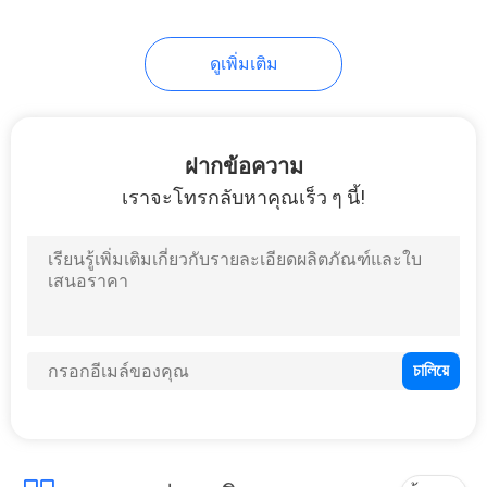
46
Eva อิเล็กทรอนิกส์
ดูเพิ่มเติม
กรณี
ฝากข้อความ
เราจะโทรกลับหาคุณเร็ว ๆ นี้!
19
เสื้อผ้ากีฬา