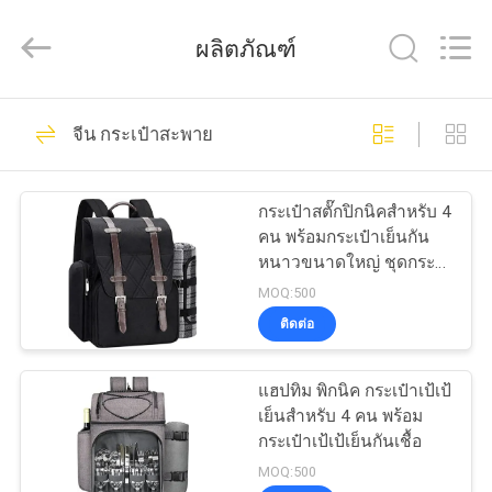
Industrial
Group
Limited.
ผลิตภัณฑ์
All
Rights
Reserved.
Developed
by
69
บ้าน
ECER
จีน กระเป๋าสะพาย
กรณีฮาร์ด EVA
สินค้า
กระเป๋าสตั๊กปิกนิคสําหรับ 4
คน พร้อมกระเป๋าเย็นกัน
หนาวขนาดใหญ่ ชุดกระ
เกี่ยว
เป๋าปิกนิคพร้อมกระเป๋า
MOQ:500
ไวน์
ติดต่อ
กับ
49
เรา
แฮปทิม พิกนิค กระเป๋าเป้เป้
กล่องเก็บของ EVA
เย็นสําหรับ 4 คน พร้อม
กระเป๋าเป้เป้เย็นกันเชื้อ
ทัวร์
MOQ:500