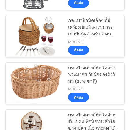
ติดต่อ
โรงงาน
กระเป๋าปิกนิคเล็กๆ ที่มี
33
เครื่องเย็นกันหนาว กระ
ควบคุม
เป๋าปิกนิคสําหรับ 2 คน
กระเป๋าใส่ EVA
กระเป๋าปิ๊กกิ้ง
คุณภาพ
MOQ:500
ติดต่อ
แผนผัง
กระเป๋าสตางค์พิกนิคจาก
พวงมาลัย กับมือของคิงวิ
เว็บไซต์
ลล์ (ธรรมชาติ)
34
MOQ:500
PRIVACY
ติดต่อ
กระเป๋าเก็บเงิน
POLICY
กระเป๋าสตางค์พิกนิคสําห
รับ 2 คน พิกนิคทรงหัวใจ
ข้างเปล่า เนื้อ Wicker ไม้