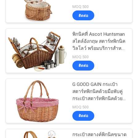
Willow กระเป๋าเป้กระเป๋าเป้
MOQ:500
กระเป๋าเป้กระเป๋าเป้
ติดต่อ
กระเป๋าเป้กระเป๋าเป้
134
กระเป๋าเป้กระเป๋าเป้
กระเป๋า
พิกนิคที่ Ascot Huntsman
กระเป๋าซิปธนาคาร
สไตล์อังกฤษ สตาร์ทพิกนิค
วิลโลว์ พร้อมบริการสําห
รับ 4 คน ชุดกาแฟและ
MOQ:500
ผ้าห่ม
ติดต่อ
G GOOD GAIN กระเป๋า
23
สตาร์ทพิกนิคด้วยมือพับคู่
กระเป๋าสตาร์ทพิกนิคด้วยมื
ถุงล้างเครื่องสำอาง
อธรรมชาติ
MOQ:500
ติดต่อ
กระเป๋าสตางค์พิกนิคขนาด