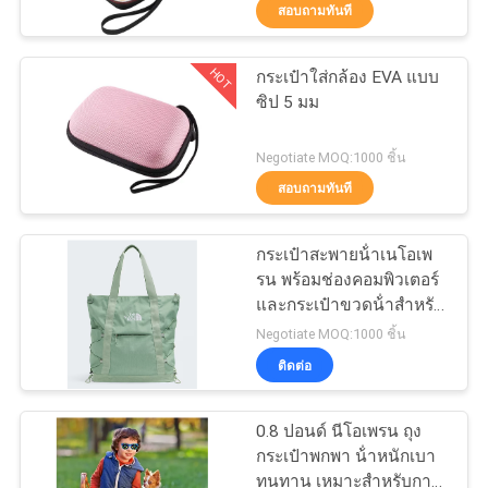
สอบถามทันที
โรงงาน
HOT
กระเป๋าใส่กล้อง EVA แบบ
33
ซิป 5 มม
ควบคุม
กระเป๋าใส่ EVA
คุณภาพ
Negotiate MOQ:1000 ชิ้น
สอบถามทันที
แผนผัง
กระเป๋าสะพายน้ําเนโอเพ
รน พร้อมช่องคอมพิวเตอร์
เว็บไซต์
และกระเป๋าขวดน้ําสําหรับ
34
การขนทุกวันที่ปลอดภัย
Negotiate MOQ:1000 ชิ้น
และการจัดเก็บ
PRIVACY
ติดต่อ
กระเป๋าเก็บเงิน
POLICY
0.8 ปอนด์ นีโอเพรน ถุง
กระเป๋าพกพา น้ําหนักเบา
ทนทาน เหมาะสําหรับการ