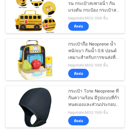
รน กระเป๋าสะพายน้ํา กัน
แรงดัน กระป๋อง กระเป๋าสะ
18
พายน้ํา หลายประการ
Negotiate MOQ:1000 ชิ้น
กระเป๋าช้อปปิ้งผ้าไม่
ทนทาน น้ําหนักเบา ดีไซน์
ติดต่อ
สบายสําหรับการสวมทุกวัน
ทอ
กระเป๋าถือ Neoprene น้ำ
หนักเบา กันน้ำ 0.8 ปอนด์
เหมาะสำหรับการขนส่งที่
ปลอดภัยและตอบโจทย์
Negotiate MOQ:1000 ชิ้น
การใช้งานในชีวิตประจำ
ติดต่อ
48
วันได้อย่างสะดวกสบาย
กระเป๋า Tote Neoprene ที่
กระเป๋าเป้กันน้ำ
กันความร้อน มีรูปแบบที่กํา
หนดเองและส่วนประกอบ
กระเป๋า Tote กระป๋องที่
Negotiate MOQ:1000 ชิ้น
ออกแบบสําหรับของขวัญ
ติดต่อ
องค์กร