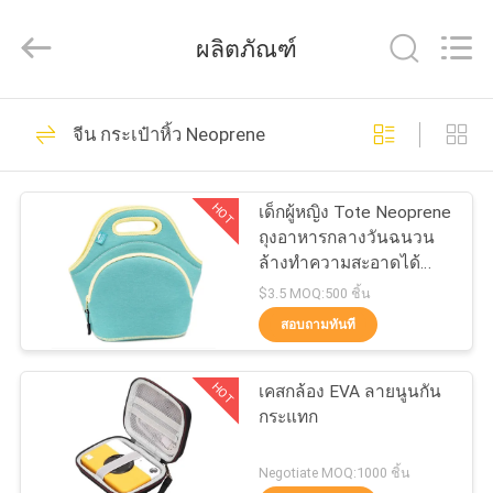
2026
ReWell
Industrial
ผลิตภัณฑ์
Group
Limited.
All
Rights
Reserved.
68
บ้าน
Developed
จีน กระเป๋าหิ้ว Neoprene
by
ECER
กรณีฮาร์ด EVA
สินค้า
HOT
เด็กผู้หญิง Tote Neoprene
ถุงอาหารกลางวันฉนวน
ล้างทำความสะอาดได้
เกี่ยว
หนาพิเศษ
$3.5 MOQ:500 ชิ้น
สอบถามทันที
กับ
49
เรา
HOT
เคสกล้อง EVA ลายนูนกัน
กล่องเก็บของ EVA
กระแทก
ทัวร์
Negotiate MOQ:1000 ชิ้น