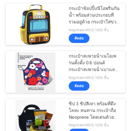
กระเป๋าช้อปปิ้งนีโอพรีนกัน
46
น้ำ พร้อมส่วนประกอบที่
Eva อิเล็กทรอนิกส์
รวมอยู่ด้วย กระเป๋าใส่ขวด
เหมาะสำหรับการช้อปปิ้ง
Negotiate MOQ:1000 ชิ้น
กรณี
และกิจกรรมกลางแจ้ง
ติดต่อ
กระเป๋าสะพายน้ําเนโอเพ
รนตั้งตั้ง 0.8 ปอนด์
กระเป๋าสะพายน้ําเบาและ
19
หลากหลาย เหมาะสําหรับ
Negotiate MOQ:1000 ชิ้น
กิจการและกิจกรรมการพัก
ติดต่อ
เสื้อผ้ากีฬา
ผ่อน
ซิป 3 ซิปสีเทา พร้อมที่ดึง
โลหะ ทนทาน กระเป๋าถือ
Neoprene โดดเด่นด้วย
กระเป๋าใส่ขวด เหมาะ
Negotiate MOQ:1000 ชิ้น
สำหรับโซลูชันการพกพาที่