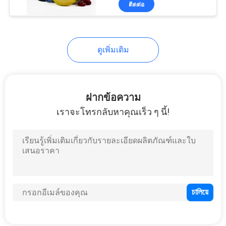
ติดต่อ
24
ทันสมัยและใช้งานได้จริง
ในชีวิตประจำวัน
กระเป๋าหิ้ว Neoprene
ดูเพิ่มเติม
ฝากข้อความ
เราจะโทรกลับหาคุณเร็ว ๆ นี้!
31
กระเป๋าดินสอ EVA
28