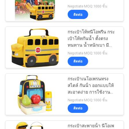
เดินทางสํานักงาน การทํา
Negotiate MOQ:1000 ชิ้น
งาน การเดินทางและการ
ติดต่อ
เก็บของส่วนตัว
134
กระเป๋าโท้ทนีโอพรีน กระ
กระเป๋าซิปธนาคาร
เป๋าโท้ทกันน้ำ ตั้งตรง
ทนทาน น้ำหนักเบา มี
สไตล์ โซลูชันการพกพา
Negotiate MOQ:1000 ชิ้น
สำหรับทุกวันและการเดิน
ติดต่อ
ทาง
กระเป๋าเนโอเพรนทรง
23
สไตล์ กันน้ํา ออกแบบให้
สะอาดง่าย การใช้งาน
ถุงล้างเครื่องสำอาง
สะดวกและทนทานนานใน
Negotiate MOQ:1000 ชิ้น
สภาพแวดล้อมที่หลาก
ติดต่อ
หลาย
กระเป๋าสะพายน้ํา นีโอเพ