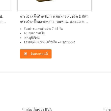
ป,
กระเป๋าสตั๊กสําหรับการเดินทาง สปอร์ต & กีฬา
้า
กระเป๋าสตั๊กหลากหลาย, ทนทาน, และออกแบบ
๋า
สําหรับรูปแบบชีวิตที่ทํางาน
ตัวอย่าง:เวลาตัวอย่าง 7-15 วัน
ระบายอากาศ:ไม่
เพศ:ยูนิเซ็กซ์
ความจุที่แนะนำ:2 แร็กเก็ต + 3 ลูกเทนนิส
ติดต่อตอนนี้
：
กล่องเก็บของ EVA
กร