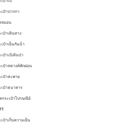
เป๋าเป้
ะเป๋าปากกา
งหมอน
ะเป๋าเดินทาง
เป๋าเย็นกันน้ํา
เป๋าเป้เดินป่า
ะเป๋าสตางค์พักผ่อน
ะเป๋าสะพาย
ะเป๋าธนาคาร
อคกระเป๋าไปรษณีย์
ิริ
ะเป๋าเก็บความเย็น