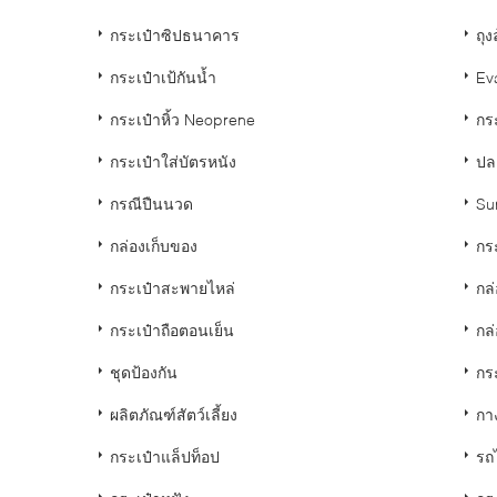
กระเป๋าซิปธนาคาร
ถุง
กระเป๋าเป้กันน้ำ
Eva
กระเป๋าหิ้ว Neoprene
กร
กระเป๋าใส่บัตรหนัง
ปล
กรณีปืนนวด
Su
กล่องเก็บของ
กร
กระเป๋าสะพายไหล่
กล
กระเป๋าถือตอนเย็น
กล่
ชุดป้องกัน
กระ
ผลิตภัณฑ์สัตว์เลี้ยง
กา
กระเป๋าแล็ปท็อป
รถ