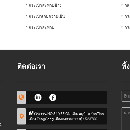
กระเป๋าสะพายข้าง
กล
กระเป๋าเก็บความเย็น
กร
กระเป๋าสะพาย
กร
ติดต่อเรา
ทิ
ที่ตั้งโรงงาน:
NO.54 YEE ON เมืองหมู่บ้าน YanTian
เมือง FengGang เมืองตงกวนกวางตุ้ง 523700
อม
ค