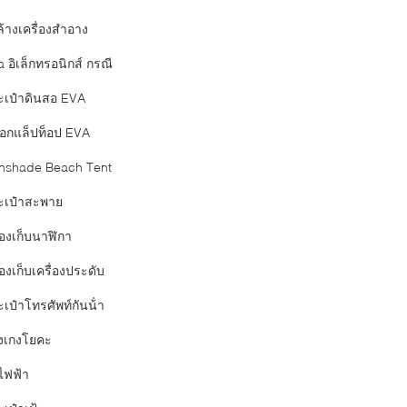
ล้างเครื่องสำอาง
 อิเล็กทรอนิกส์ กรณี
ะเป๋าดินสอ EVA
อกแล็ปท็อป EVA
nshade Beach Tent
ะเป๋าสะพาย
่องเก็บนาฬิกา
องเก็บเครื่องประดับ
เป๋าโทรศัพท์กันน้ํา
งเกงโยคะ
ไฟฟ้า