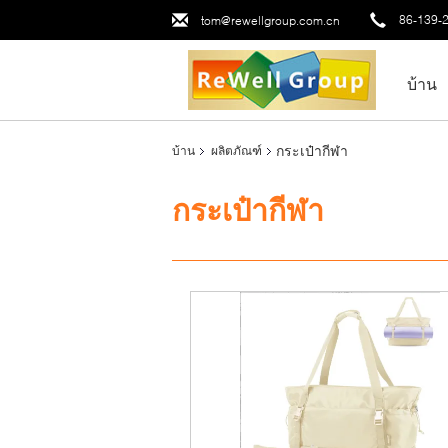
86-139-
tom@rewellgroup.com.cn
บ้าน
กระเป๋ากีฬา
บ้าน
ผลิตภัณฑ์
กระเป๋ากีฬา