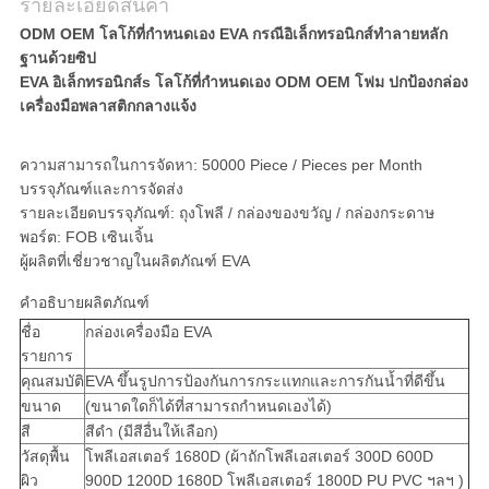
รายละเอียดสินค้า
ODM OEM โลโก้ที่กำหนดเอง EVA กรณีอิเล็กทรอนิกส์ทำลายหลัก
ฐานด้วยซิป
EVA อิเล็กทรอนิกส์s โลโก้ที่กำหนดเอง ODM OEM โฟม ปกป้องกล่อง
เครื่องมือพลาสติกกลางแจ้ง
ความสามารถในการจัดหา: 50000 Piece / Pieces per Month
บรรจุภัณฑ์และการจัดส่ง
รายละเอียดบรรจุภัณฑ์: ถุงโพลี / กล่องของขวัญ / กล่องกระดาษ
พอร์ต: FOB เซินเจิ้น
ผู้ผลิตที่เชี่ยวชาญในผลิตภัณฑ์ EVA
คำอธิบายผลิตภัณฑ์
ชื่อ
กล่องเครื่องมือ EVA
รายการ
คุณสมบัติ
EVA ขึ้นรูปการป้องกันการกระแทกและการกันน้ำที่ดีขึ้น
ขนาด
(ขนาดใดก็ได้ที่สามารถกำหนดเองได้)
สี
สีดำ (มีสีอื่นให้เลือก)
วัสดุพื้น
โพลีเอสเตอร์ 1680D (ผ้าถักโพลีเอสเตอร์ 300D 600D
ผิว
900D 1200D 1680D โพลีเอสเตอร์ 1800D PU PVC ฯลฯ )