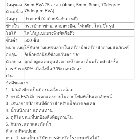
วัสดุของ
5mm EVA 75 องศา (4mm, 5mm, 6mm, 70degree,
75degree EVA)
ตัวเครื่อง
วัสดุบุ
กำมะหยี่ (ผ้าถักหรือกำมะหยี่)
ข้างใน
กระเป๋าตาข่าย, สายยางยืด, โฟมตัด, โฟมขึ้นรูป
โลโก้
โลโก้นูนปะยางพิมพ์หรือดึง
ขั้นต่ำ
500 ชิ้น
หมายเหตุ
ใช้กันอย่างแพร่หลายในเครื่องมือเครื่องสำอางผลิตภัณฑ์
อบอุ่น
อิเล็กทรอนิกส์ช่องแว่นตา ฯลฯ
ตัวอย่าง
ลูกค้าดูแลต้นทุนตัวอย่างซึ่งจะส่งคืนพร้อมคำสั่งซื้อ
การชำระ
30% เมื่อสั่งซื้อ 70% ก่อนจัดส่ง
เงิน
ข้อดีของเรา
1. วัสดุสีเขียวเป็นมิตรต่อสิ่งแวดล้อม
2. กรณี EVA มีการตกแต่งภายในด้วยโฟมที่เป็นเอกลักษณ์
3. เสนอการป้องกันที่ดีกว่าสำหรับเนื้อหาของเคส
4. น้ำหนักเบา แต่ทนทาน
5. ดูดีในขณะที่ปกป้องสิ่งที่อยู่ภายใน
6. กันกระแทกและกันน้ำ
คำถามที่พบบ่อย:
ถาม: 1. คุณเป็น บริษัท การค้าหรือโรงงานหรือไม่?