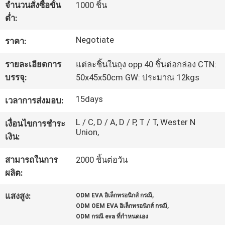
จำนวนสั่งซื้อขั้น
1000 ชิ้น
โรงงาน
ต่ำ:
Negotiate
ราคา:
ควบคุม
รายละเอียดการ
แต่ละชิ้นในถุง opp 40 ชิ้นต่อกล่อง CTN:
คุณภาพ
บรรจุ:
50x45x50cm GW: ประมาณ 12kgs
15days
เวลาการส่งมอบ:
แผนผัง
L / C, D / A, D / P, T / T, Wester N
เงื่อนไขการชำระ
Union,
เว็บไซต์
เงิน:
สามารถในการ
2000 ชิ้นต่อวัน
PRIVACY
ผลิต:
POLICY
,
แสงสูง:
ODM EVA อิเล็กทรอนิกส์ กรณี
,
ODM OEM EVA อิเล็กทรอนิกส์ กรณี
ODM กรณี eva ที่กำหนดเอง