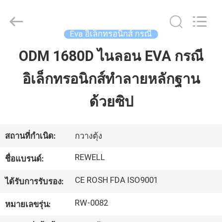
-
2026
ReWell
Industrial
Group
Eva อิเล็กทรอนิกส์ กรณี
Limited.
All
Rights
ODM 1680D ไนลอน EVA กรณี
บ้าน
Reserved.
Developed
by
ECER
อิเล็กทรอนิกส์ทำลายหลักฐาน
สินค้า
ด้วยซิป
เกี่ยว
สถานที่กำเนิด:
กวางตุ้ง
กับ
REWELL
ชื่อแบรนด์:
เรา
CE ROSH FDA ISO9001
ได้รับการรับรอง:
RW-0082
หมายเลขรุ่น:
ทัวร์