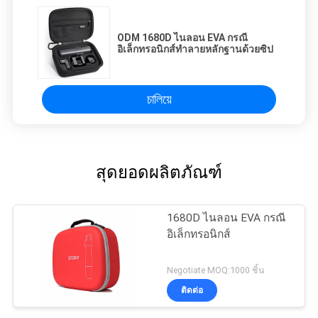
ODM 1680D ไนลอน EVA กรณี
อิเล็กทรอนิกส์ทำลายหลักฐานด้วยซิป
চালিয়ে
สุดยอดผลิตภัณฑ์
1680D ไนลอน EVA กรณี
อิเล็กทรอนิกส์
Negotiate MOQ:1000 ชิ้น
ติดต่อ