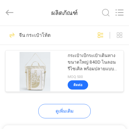
ReWell
Industrial
Group
ผลิตภัณฑ์
Limited.
All
Rights
Reserved.
Developed
69
บ้าน
by
จีน กระเป๋าโท้ต
ECER
กรณีฮาร์ด EVA
สินค้า
กระเป๋าเป้กระเป๋าเดินทาง
ขนาดใหญ่ 840D ไนลอน
รีไซเคิล พร้อมปลายแบบ
เกี่ยว
ระเหยน้ําทนทานที่ไม่ใช่
MOQ:500
PFC (non-PFC DWR)
ติดต่อ
กับ
49
เรา
กล่องเก็บของ EVA
ดูเพิ่มเติม
ทัวร์