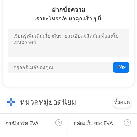
โรงงาน
ฝากข้อความ
เราจะโทรกลับหาคุณเร็ว ๆ นี้!
33
ควบคุม
กระเป๋าใส่ EVA
คุณภาพ
แผนผัง
เว็บไซต์
34
หมวดหมู่ยอดนิยม
ทั้งหมด
PRIVACY
กระเป๋าเก็บเงิน
POLICY
กรณีฮาร์ด EVA
กล่องเก็บของ EVA