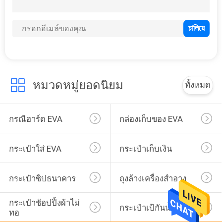
โรงงาน
32
ควบคุม
กระเป๋าใส่ EVA
คุณภาพ
หมวดหมู่ยอดนิยม
ทั้งหมด
แผนผัง
กรณีฮาร์ด EVA
กล่องเก็บของ EVA
เว็บไซต์
กระเป๋าใส่ EVA
กระเป๋าเก็บเงิน
34
PRIVACY
กระเป๋าเก็บเงิน
กระเป๋าซิปธนาคาร
ถุงล้างเครื่องสำอาง
POLICY
กระเป๋าช้อปปิ้งผ้าไม่
กระเป๋าเป้กันน้ำ
ทอ