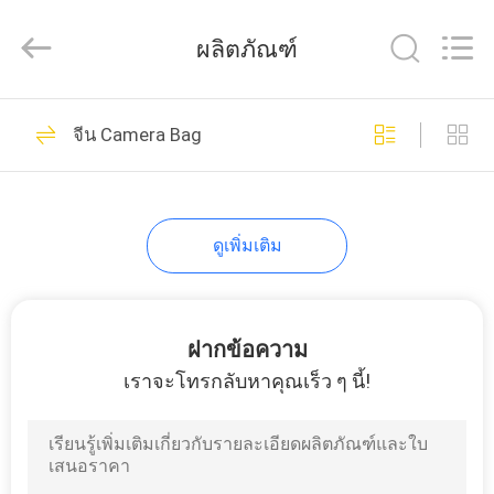
Industrial
Group
Limited.
ผลิตภัณฑ์
All
Rights
Reserved.
Developed
by
42
บ้าน
ECER
จีน Camera Bag
กรณีฮาร์ด EVA
สินค้า
ดูเพิ่มเติม
เกี่ยว
กับ
ฝากข้อความ
49
เราจะโทรกลับหาคุณเร็ว ๆ นี้!
เรา
กล่องเก็บของ EVA
ทัวร์