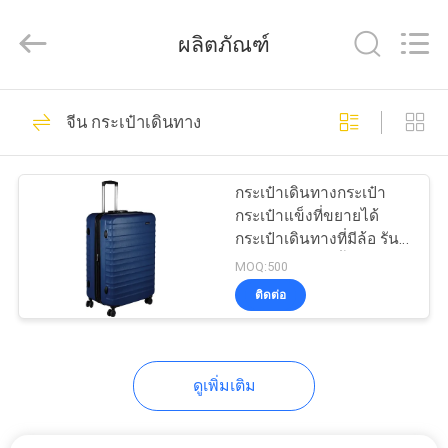
ReWell
Industrial
Group
ผลิตภัณฑ์
Limited.
All
Rights
Reserved.
Developed
69
บ้าน
by
จีน กระเป๋าเดินทาง
ECER
กรณีฮาร์ด EVA
สินค้า
กระเป๋าเดินทางกระเป๋า
กระเป๋าแข็งที่ขยายได้
กระเป๋าเดินทางที่มีล้อ รัน
เกี่ยว
เนอร์ขนาด 28 นิ้วที่มีล้อสี่
MOQ:500
ล้อ และพื้นผิวที่ทนการขีด
ติดต่อ
กับ
ข่วน
49
เรา
กล่องเก็บของ EVA
ดูเพิ่มเติม
ทัวร์