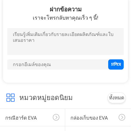
โรงงาน
ฝากข้อความ
เราจะโทรกลับหาคุณเร็ว ๆ นี้!
33
ควบคุม
กระเป๋าใส่ EVA
คุณภาพ
แผนผัง
เว็บไซต์
34
หมวดหมู่ยอดนิยม
ทั้งหมด
PRIVACY
กระเป๋าเก็บเงิน
POLICY
กรณีฮาร์ด EVA
กล่องเก็บของ EVA