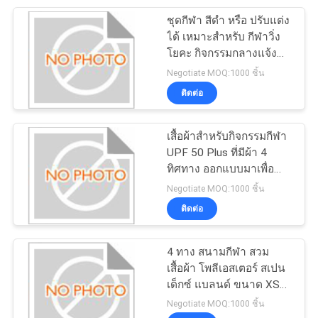
ชุดกีฬา สีดำ หรือ ปรับแต่ง
46
ได้ เหมาะสำหรับ กีฬาวิ่ง
Eva อิเล็กทรอนิกส์
โยคะ กิจกรรมกลางแจ้ง
ฟิตเนส โครงสร้างสี่เหลี่ยม
Negotiate MOQ:1000 ชิ้น
กรณี
ผืนผ้า เย็บตะเข็บรับประกัน
ติดต่อ
ความทนทาน
เสื้อผ้าสำหรับกิจกรรมกีฬา
UPF 50 Plus ที่มีผ้า 4
ทิศทาง ออกแบบมาเพื่อ
19
ความสบายในการ
Negotiate MOQ:1000 ชิ้น
เคลื่อนไหวและการป้องกัน
ติดต่อ
เสื้อผ้ากีฬา
แสงแดด
4 ทาง สนามกีฬา สวม
เสื้อผ้า โพลีเอสเตอร์ สเปน
เด็กซ์ แบลนด์ ขนาด XS
ถึง XXL ออกแบบเพื่อความ
Negotiate MOQ:1000 ชิ้น
สะดวกสบายและความ