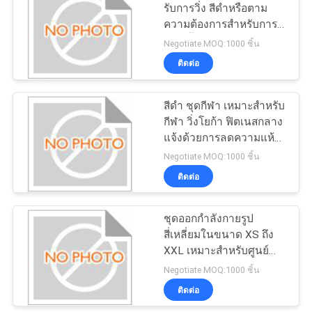
รับการวิ่ง สีดําหรือตาม
ความต้องการสําหรับการ
18
ผลิตเสื้อผ้ากีฬาและผู้จํา
Negotiate MOQ:1000 ชิ้น
กระเป๋าช้อปปิ้งผ้าไม่
หน่ายเสื้อผ้ากีฬา
ติดต่อ
ทอ
สีดํา ชุดกีฬา เหมาะสําหรับ
กีฬา วิ่งโยก้า ฟิตเนสกลาง
แจ้งด้วยการลดความแห้ง
การดูแลที่ต่ํา คําแนะนําผ้า
Negotiate MOQ:1000 ชิ้น
อ่อนและความยืดหยุ่น
ติดต่อ
48
ชุดออกกําลังกายรูป
กระเป๋าเป้กันน้ำ
สี่เหลี่ยมในขนาด XS ถึง
XXL เหมาะสําหรับศูนย์
ฟิตเนส ทีมกีฬาและนักค้า
Negotiate MOQ:1000 ชิ้น
ปลีกกีฬา
ติดต่อ