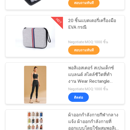
สอบถามทันที
โรงงาน
HOT
20 ชิ้นแบตเตอรี่เครื่องมือ
33
EVA กรณี
ควบคุม
กระเป๋าใส่ EVA
คุณภาพ
Negotiate MOQ:1000 ชิ้น
สอบถามทันที
แผนผัง
พอลิเอสเตอร์ สเปนเด็กซ์
แบลนด์ สไตล์ชีวิตที่ทํา
เว็บไซต์
งาน Wear Rectangle
34
Frame เสื้อผ้า เหมาะสําห
Negotiate MOQ:1000 ชิ้น
รับการฝึกฟิตเนส วิ่งโยคะ
PRIVACY
ติดต่อ
และสวมใส่แบบไม่ชุด
กระเป๋าเก็บเงิน
POLICY
ผ้าออกกําลังกายกีฬากลาง
แจ้ง ผ้าออกกําลังกายที่
ออกแบบโดยใช้ผสมพอลิเอ