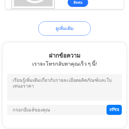
ติดต่อ
24
เคลื่อนไหวสูงสุด
กระเป๋าหิ้ว Neoprene
ดูเพิ่มเติม
ฝากข้อความ
เราจะโทรกลับหาคุณเร็ว ๆ นี้!
31
กระเป๋าดินสอ EVA
28