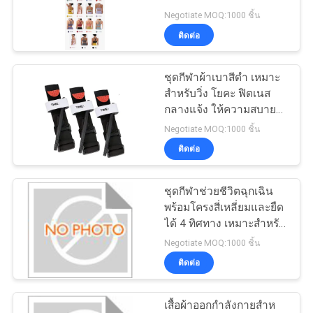
สเตอร์ สปันเด็กซ์ ให้ความ
Negotiate MOQ:1000 ชิ้น
ยืดหยุ่นและการสนับสนุนที่
ติดต่อ
ดีที่สุด
134
ชุดกีฬาผ้าเบาสีดำ เหมาะ
กระเป๋าซิปธนาคาร
สำหรับวิ่ง โยคะ ฟิตเนส
กลางแจ้ง ให้ความสบาย
และใช้งานได้ยาวนาน
Negotiate MOQ:1000 ชิ้น
ติดต่อ
ชุดกีฬาช่วยชีวิตฉุกเฉิน
23
พร้อมโครงสี่เหลี่ยมและยืด
ได้ 4 ทิศทาง เหมาะสำหรับ
ถุงล้างเครื่องสำอาง
กิจกรรมกลางแจ้งและใน
Negotiate MOQ:1000 ชิ้น
ร่ม
ติดต่อ
เสื้อผ้าออกกําลังกายสําห