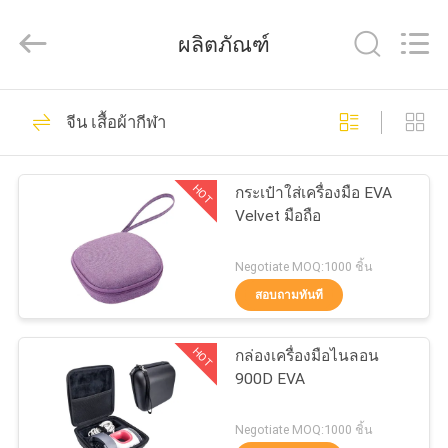
ReWell
Industrial
Group
ผลิตภัณฑ์
Limited.
All
Rights
Reserved.
68
Developed
บ้าน
by
จีน เสื้อผ้ากีฬา
ECER
กรณีฮาร์ด EVA
สินค้า
HOT
กระเป๋าใส่เครื่องมือ EVA
Velvet มือถือ
เกี่ยว
Negotiate MOQ:1000 ชิ้น
สอบถามทันที
กับ
49
เรา
HOT
กล่องเครื่องมือไนลอน
กล่องเก็บของ EVA
900D EVA
ทัวร์
Negotiate MOQ:1000 ชิ้น