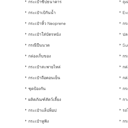
กระเป๋าซิปธนาคาร
ถุง
กระเป๋าเป้กันน้ำ
Eva
กระเป๋าหิ้ว Neoprene
กร
กระเป๋าใส่บัตรหนัง
ปล
กรณีปืนนวด
Su
กล่องเก็บของ
กร
กระเป๋าสะพายไหล่
กล
กระเป๋าถือตอนเย็น
กล่
ชุดป้องกัน
กระ
ผลิตภัณฑ์สัตว์เลี้ยง
กา
กระเป๋าแล็ปท็อป
รถ
กระเป๋าหูฟัง
กระ