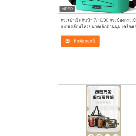
กระเป๋าเย็นกันน้ํา 7/16/30 กระป๋องกระเป๋
แบบเคลื่อนไหวขนาดเล็กด้านนุ่ม เครื่องเ
เย็นอาหารกลางวันประจําวัน กระเป๋าเย็นน
แข็งกันน้ําแข็งสําหรับหาด ค่าย เดินทาง พ
ติดต่อตอนนี้