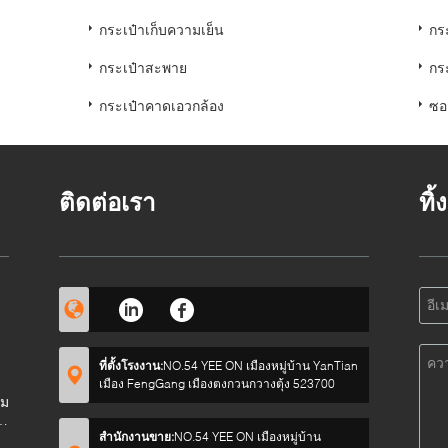
กระเป๋าเก็บความเย็น
กร
กระเป๋าสะพาย
กร
กระเป๋าคาดเอวกล้อง
ซอ
ติดต่อเรา
ทิ
ที่ตั้งโรงงาน:
NO.54 YEE ON เมืองหมู่บ้าน YanTian
เมือง FengGang เมืองตงกวนกวางตุ้ง 523700
อม
ค
สำนักงานขาย:
NO.54 YEE ON เมืองหมู่บ้าน