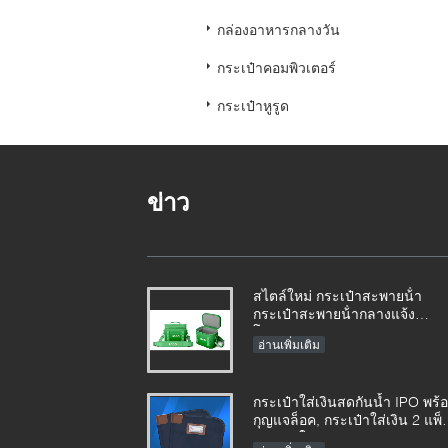
กล่องอาหารกลางวัน
กระเป๋าคอมพิวเตอร์
กระเป๋าหูรูด
ข่าว
สไตล์ใหม่ กระเป๋าสะพายน้ํา
กระเป๋าสะพายน้ํากลางแจ้ง
โรงงาน
อ่านเพิ่มเติม
กระเป๋าใส่เงินสดกันน้ำ IPO พร้
กุญแจล็อค, กระเป๋าใส่เงิน 2 แพ็
กระเป๋าใส่เงินฝากธนาคาร, 11 x