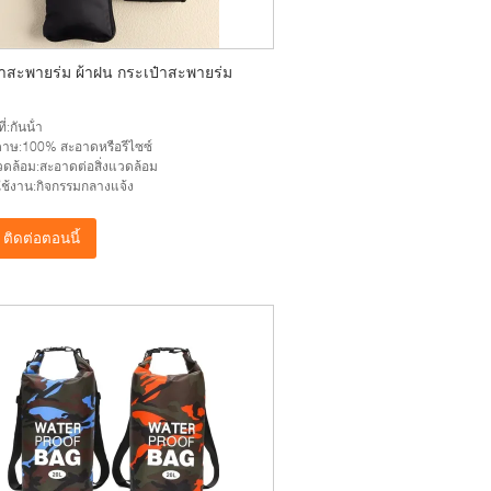
๋าสะพายร่ม ผ้าฝน กระเป๋าสะพายร่ม
ี่:กันน้ํา
าษ:100% สะอาดหรือรีไซซ์
แวดล้อม:สะอาดต่อสิ่งแวดล้อม
ช้งาน:กิจกรรมกลางแจ้ง
ติดต่อตอนนี้