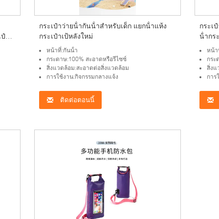
กระเป๋าว่ายน้ํากันน้ําสําหรับเด็ก แยกน้ําแห้ง
กระเป
ป๋า
กระเป๋าเป้หลังใหม่
น้ํากร
สะพายน
หน้าที่:กันน้ํา
หน้าท
กระเป๋
กระดาษ:100% สะอาดหรือรีไซซ์
กระด
สิ่งแวดล้อม:สะอาดต่อสิ่งแวดล้อม
สิ่ง
การใช้งาน:กิจกรรมกลางแจ้ง
การใ
ติดต่อตอนนี้