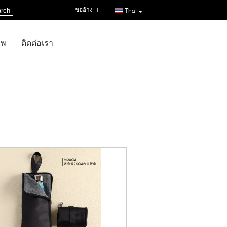
ขออ้าง
|
rch
Thai
าพ
ติดต่อเรา