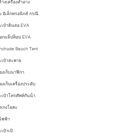
ล้างเครื่องสำอาง
 อิเล็กทรอนิกส์ กรณี
ะเป๋าดินสอ EVA
อกแล็ปท็อป EVA
nshade Beach Tent
ะเป๋าสะพาย
่องเก็บนาฬิกา
องเก็บเครื่องประดับ
เป๋าโทรศัพท์กันน้ํา
งเกงโยคะ
ไฟฟ้า
เป๋าเป้