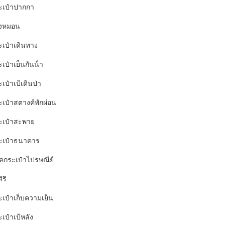
ะเป๋าปากกา
งหมอน
ะเป๋าเดินทาง
เป๋าเย็นกันน้ํา
เป๋าเป้เดินป่า
ะเป๋าสตางค์พักผ่อน
ะเป๋าสะพาย
ะเป๋าธนาคาร
อคกระเป๋าไปรษณีย์
ิริ
ะเป๋าเก็บความเย็น
เป๋าเป้หลัง