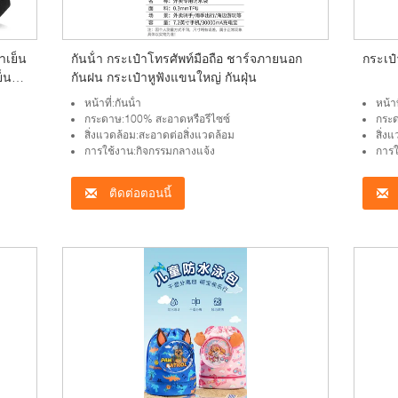
าเย็น
กันน้ํา กระเป๋าโทรศัพท์มือถือ ชาร์จภายนอก
กระเป
ย็น
กันฝน กระเป๋าหูฟังแขนใหญ่ กันฝุ่น
้ํา
หน้าที่:กันน้ํา
หน้าท
ิกนิค
กระดาษ:100% สะอาดหรือรีไซซ์
กระด
สิ่งแวดล้อม:สะอาดต่อสิ่งแวดล้อม
สิ่ง
การใช้งาน:กิจกรรมกลางแจ้ง
การใ
ติดต่อตอนนี้