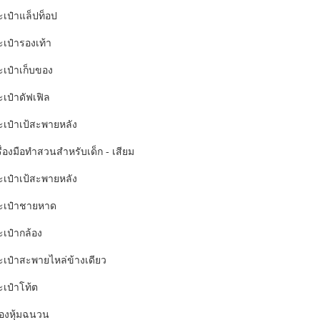
ะเป๋าแล็ปท็อป
ะเป๋ารองเท้า
ะเป๋าเก็บของ
ะเป๋าดัฟเฟิล
ะเป๋าเป้สะพายหลัง
ื่องมือทำสวนสำหรับเด็ก - เสียม
ะเป๋าเป้สะพายหลัง
ะเป๋าชายหาด
ะเป๋ากล้อง
ะเป๋าสะพายไหล่ข้างเดียว
ะเป๋าโท้ต
่องหุ้มฉนวน