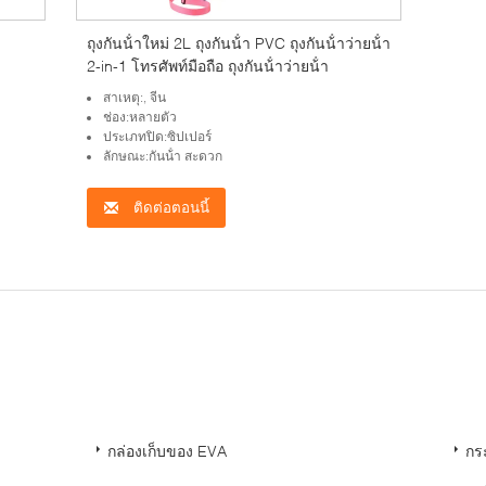
ถุงกันน้ําใหม่ 2L ถุงกันน้ํา PVC ถุงกันน้ําว่ายน้ํา
2-in-1 โทรศัพท์มือถือ ถุงกันน้ําว่ายน้ํา
สาเหตุ:, จีน
ช่อง:หลายตัว
ประเภทปิด:ซิปเปอร์
ลักษณะ:กันน้ํา สะดวก
ติดต่อตอนนี้
：
กล่องเก็บของ EVA
กร