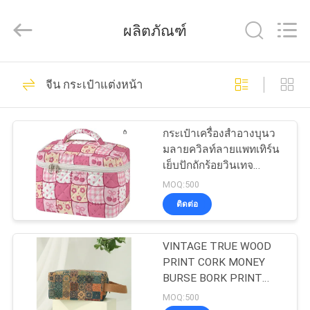
ReWell
Industrial
Group
ผลิตภัณฑ์
Limited.
All
Rights
Reserved.
Developed
69
บ้าน
by
จีน กระเป๋าแต่งหน้า
ECER
กรณีฮาร์ด EVA
สินค้า
กระเป๋าเครื่องสำอางบุนว
มลายควิลท์ลายแพทเทิร์น
เย็บปักถักร้อยวินเทจ
เกี่ยว
กระเป๋าเดินทางเครื่อง
MOQ:500
สำอางสำหรับผู้หญิง ลาย
ติดต่อ
กับ
แพทช์เวิร์ค สไตล์โทอิเลท
49
ริส ออร์แกไนเซอร์พร้อมหู
เรา
หิ้ว สกินแคร์ แปรง อุปกรณ์
VINTAGE TRUE WOOD
กล่องเก็บของ EVA
เสริม
PRINT CORK MONEY
BURSE BORK PRINT
ทัวร์
MONEY BAG KEY SMALL
MOQ:500