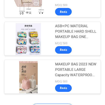
MOQ:500
ติดต่อ
134
ASB+PC MATERIAL
กระเป๋าซิปธนาคาร
PORTABLE HARD SHELL
MAKEUP BAG ONE
SHOULDER PORTABLE
MOQ:500
STORAGE BAG WITH
ติดต่อ
HAND GIFT BOX เทศกาล
การประชุมประจําปี
MAKEUP BAG 2023 NEW
23
PORTABLE LARGE
Capacity WATERPROOF
ถุงล้างเครื่องสำอาง
TRAVEL PORTABLE
MOQ:500
TOILETRIES AND
ติดต่อ
SKINCARE STOCK BAG
ขายของใช้ในห้องน้ําและ
กระเป๋าเก็บรักษาผิวหนัง