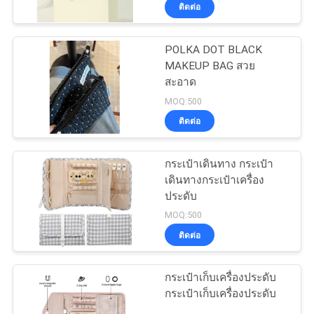
SQUARE BAG
ติดต่อ
โรงงาน
NOSTALGIA BAG ผ้าใบ
ทอทอท ผ้าใบทอททอท
ผ้าใบทอทอท ผ้าใบทอทอท
POLKA DOT BLACK
33
ผ้าใบทอทททอท ผ้าใบทอท
MAKEUP BAG สวย
ควบคุม
ทอท
สะอาด
กระเป๋าใส่ EVA
คุณภาพ
MOQ:500
ติดต่อ
แผนผัง
กระเป๋าเดินทาง กระเป๋า
เดินทางกระเป๋าเครื่อง
เว็บไซต์
ประดับ
34
MOQ:500
PRIVACY
ติดต่อ
กระเป๋าเก็บเงิน
POLICY
กระเป๋าเก็บเครื่องประดับ
กระเป๋าเก็บเครื่องประดับ