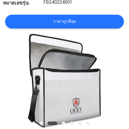
FB240224001
หมายเลขรุ่น:
โรงงาน
ราคาถูกที่สุด
ควบคุม
คุณภาพ
แผนผัง
เว็บไซต์
PRIVACY
POLICY