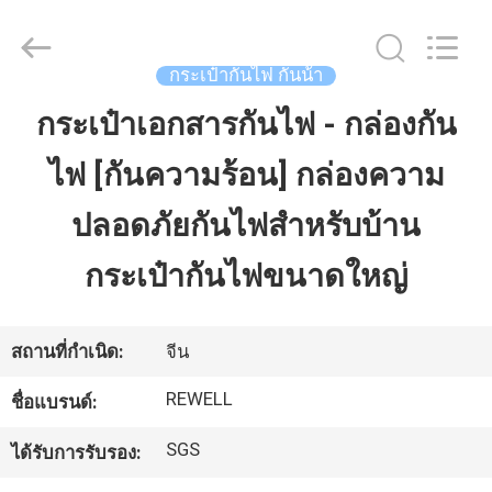
2026
ReWell
Industrial
Group
Limited.
กระเป๋ากันไฟ กันน้ํา
All
Rights
Reserved.
กระเป๋าเอกสารกันไฟ - กล่องกัน
บ้าน
Developed
by
ECER
ไฟ [กันความร้อน] กล่องความ
สินค้า
ปลอดภัยกันไฟสําหรับบ้าน
กระเป๋ากันไฟขนาดใหญ่
เกี่ยว
กับ
สถานที่กำเนิด:
จีน
เรา
REWELL
ชื่อแบรนด์:
SGS
ได้รับการรับรอง:
ทัวร์