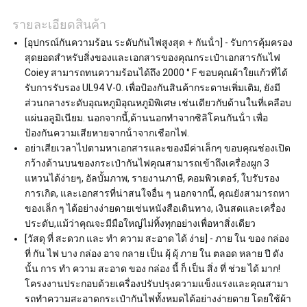
รายละเอียดสินค้า
[อุปกรณ์กันความร้อน ระดับกันไฟสูงสุด + กันน้ํา] - รับการคุ้มครอง
สุดยอดสําหรับสิ่งของและเอกสารของคุณกระเป๋าเอกสารกันไฟ
Coiey สามารถทนความร้อนได้ถึง 2000 ° F ขอบคุณผ้าใยแก้วที่ได้
รับการรับรอง UL94 V-0. เพื่อป้องกันสินค้ากระดาษเพิ่มเติม, ยังมี
ส่วนกลางระดับอุณหภูมิอุณหภูมิพิเศษ เช่นเดียวกับด้านในที่เคลือบ
แผ่นอลูมิเนียม. นอกจากนี้,ด้านนอกทําจากซิลิโคนกันน้ํา เพื่อ
ป้องกันความเสียหายจากน้ําจากเชือกไฟ.
อย่าเสียเวลาไปตามหาเอกสารและของมีค่าเล็กๆ ขอบคุณช่องเปิด
กว้างด้านบนของกระเป๋ากันไฟคุณสามารถเข้าถึงเครื่องผูก 3
แหวนได้ง่ายๆ, อัลบั้มภาพ, รายงานภาษี, คอมพิวเตอร์, ใบรับรอง
การเกิด, และเอกสารที่น่าสนใจอื่น ๆ นอกจากนี้, คุณยังสามารถหา
ของเล็ก ๆ ได้อย่างง่ายดายเช่นหนังสือเดินทาง, เงินสดและเครื่อง
ประดับ,แม้ว่าคุณจะมีมือใหญ่ไม่ทิ้งทุกอย่างเพื่อหาสิ่งเดียว
[วัสดุ ที่ สะดวก และ ทํา ความ สะอาด ได้ ง่าย] - ภาย ใน ของ กล่อง
ที่ กัน ไฟ บาง กล่อง อาจ กลาย เป็น ผุ้ ผุ้ ภาย ใน ตลอด หลาย ปี ดัง
นั้น การ ทํา ความ สะอาด ของ กล่อง นี้ ก็ เป็น สิ่ง ที่ ช่วย ได้ มาก!
โครงงานประกอบด้วยเครื่องปรับปรุงความแข็งแรงและคุณสามา
รถทําความสะอาดกระเป๋ากันไฟทั้งหมดได้อย่างง่ายดาย โดยใช้ผ้า