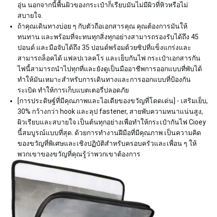
อุ่น นอกจากนี้พื้นผิวของกระเป๋าก็เรียบมันไม่มีผิวที่หิวหรือไม่
สบายใจ.
ถ้าคุณเดินทางบ่อย ๆ กับตัวถือเอกสารคุณ คุณต้องการมันให้
ทนทาน และพร้อมที่จะทนทุกสิ่งทุกอย่างสามารถรองรับได้ถึง 45
ปอนด์ และมือจับได้ถึง 35 ปอนด์พร้อมด้วยซิปที่แข็งแกร่งและ
สามารถล็อคได้ แฟลปเวลคโร และเย็บกันไฟ กระเป๋าเอกสารกัน
ไฟนี้สามารถนําไปทุกที่และยังดูเป็นมืออาชีพการออกแบบที่พับได้
ทําให้มันเหมาะสําหรับการเดินทางและการออกแบบที่ป้องกัน
ระเบิด ทําให้การเก็บแบตเตอรี่ปลอดภัย
[การประดิษฐ์ที่มีคุณภาพและไอเดียของขวัญที่โดดเด่น] - เสริมเย็บ,
30% กว้างกว่า hook และลุป fastener, สายพับความหนาแน่นสูง,
ผิวเรียบและสบายใจ เป็นต้นทุกอย่างเพื่อทําให้กระเป๋ากันไฟ Cioey
นี้สมบูรณ์แบบที่สุด. ด้วยการทํางานฝีมือที่มีคุณภาพ เป็นความคิด
ของขวัญที่พิเศษและเชิงปฏิบัติสําหรับครอบครัวและเพื่อน ๆ ให้
พวกเขาของขวัญที่คุณรู้ว่าพวกเขาต้องการ