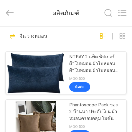
Industrial
Group
Limited.
ผลิตภัณฑ์
All
Rights
Reserved.
Developed
by
69
บ้าน
ECER
จีน วางหมอน
กรณีฮาร์ด EVA
สินค้า
NTBAY 2 แพ็ค ซิปเปอร์
ผ้าใบหมอน ผ้าใบหมอน
ผ้าใบหมอน ผ้าใบหมอน
เกี่ยว
20x36
MOQ:500
ติดต่อ
กับ
49
เรา
Phantoscope Pack ของ
กล่องเก็บของ EVA
2 บ้านนา ประดับโยน ผ้า
หมอนครอบคลุม โมชั่น
ทัวร์
แข็งแรงสําหรับบ้าน
MOQ:500