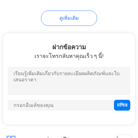
46
Eva อิเล็กทรอนิกส์
ดูเพิ่มเติม
กรณี
ฝากข้อความ
เราจะโทรกลับหาคุณเร็ว ๆ นี้!
19
เสื้อผ้ากีฬา