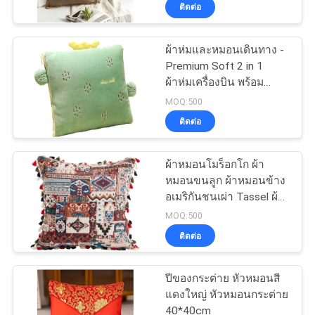
ติดต่อ
โรงงาน
ผ้าห่มและหมอนเดินทาง -
33
Premium Soft 2 in 1
ควบคุม
ผ้าห่มเครื่องบิน พร้อม
กระเป๋าใส่ EVA
หมอนกระเป๋าอ่อน
คุณภาพ
MOQ:500
ติดต่อ
แผนผัง
ผ้าหมอนโมร็อกโก ผ้า
หมอนขนลูก ผ้าหมอนข้าง
เว็บไซต์
อเมริกันชนเผ่า Tassel ผ้า
34
หมอนข้าง ผ้าหมอนสํา
MOQ:500
นักงาน ผ้าหมอนปก
PRIVACY
ติดต่อ
กระเป๋าเก็บเงิน
POLICY
ปีของกระต่าย หัวหมอนสี
แดงใหญ่ หัวหมอนกระต่าย
40*40cm