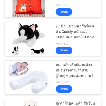
MOQ:500
ติดต่อ
134
27 นิ้ว แมว หนักสัตว์เต็ม
กระเป๋าซิปธนาคาร
ตัว, Cuddly หนักแมว
Plush หมอนยักษ์ Plushie
ของขวัญที่เหมาะสมสําห
MOQ:500
รับผู้ใหญ่และเด็ก
ติดต่อ
หมอนสําหรับผู้นอนข้าง
23
หมอนร่างกายสําหรับ
ผู้ใหญ่ หมอนฟองความจํา
ถุงล้างเครื่องสำอาง
ที่มีรูปทรง U
MOQ:500
ติดต่อ
ตุ๊กตาผ้าอัลแพค้า สัตว์ปน