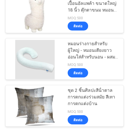
เปื้อนอัลแพค้า ขนาดใหญ่
18 นิ้ว ตุ๊กตาขนม หมอน
18
โยน
MOQ:500
กระเป๋าช้อปปิ้งผ้าไม่
ติดต่อ
ทอ
หมอนร่างกายสําหรับ
ผู้ใหญ่ - หมอนเตียงยาว
อ่อนใส่สําหรับนอน - ผสม
ความทรงจํากระจกกระจก
MOQ:500
& ผ้าปิดที่สามารถถอดได้
ติดต่อ
49
ชุด 2 ชิ้นศิลปะสีน้ําตาล
กระเป๋าเป้กันน้ำ
การตกแต่งร่วมสมัย สีเทา
การตกแต่งบ้าน
MOQ:500
ติดต่อ