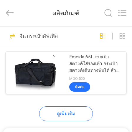
ReWell
Industrial
Group
ผลิตภัณฑ์
Limited.
All
Rights
Reserved.
Developed
68
บ้าน
by
จีน กระเป๋าดัฟเฟิล
ECER
กรณีฮาร์ด EVA
สินค้า
Fmeida 65L กระเป๋า
สตางค์ใส่รองเท้า กระเป๋า
สตางค์เดินทางพับได้ สําห
เกี่ยว
รับผู้ชาย ผู้หญิง กระเป๋า
MOQ:500
สตางค์เดินทางพับได้
ติดต่อ
กับ
ขนาดใหญ่ กันน้ําและกัน
49
น้ําฝน
เรา
กล่องเก็บของ EVA
ดูเพิ่มเติม
ทัวร์