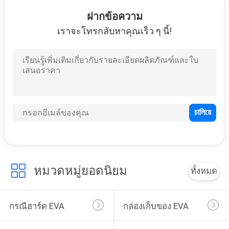
โรงงาน
ฝากข้อความ
เราจะโทรกลับหาคุณเร็ว ๆ นี้!
33
ควบคุม
กระเป๋าใส่ EVA
คุณภาพ
แผนผัง
เว็บไซต์
34
หมวดหมู่ยอดนิยม
ทั้งหมด
PRIVACY
กระเป๋าเก็บเงิน
POLICY
กรณีฮาร์ด EVA
กล่องเก็บของ EVA