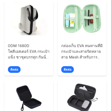
ODM 1680D
กล่องเก็บ EVA ทนทานที่มี
โพลีเอสเตอร์ EVA กระเป๋า
กระเป๋าและสายรัดหลาย
แข็ง ชาชุดบรรทุก กันน้ํา
สาย Mesh สําหรับการ
กันน้ํา Eva Teapot
เดินทางที่จัดและการ
กระเป๋าแข็ง กระเป๋าเดิน
ป้องกันอุปกรณ์มืออาชีพ
ติดต่อ
ติดต่อ
ทาง