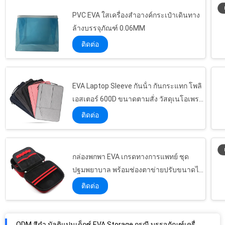
PVC EVA ใสเครื่องสำอางค์กระเป๋าเดินทาง
ล้างบรรจุภัณฑ์ 0.06MM
ติดต่อ
EVA Laptop Sleeve กันน้ํา กันกระแทก โพลิ
เอสเตอร์ 600D ขนาดตามสั่ง วัสดุเนโอเพรน
พร้อมกระเป๋าซิปสําหรับ MacBook Air 13 นิ้ว
ติดต่อ
กล่องพกพา EVA เกรดทางการแพทย์ ชุด
ปฐมพยาบาล พร้อมช่องตาข่ายปรับขนาดได้
และสายรัดยางยืดสำหรับจัดระเบียบ
ติดต่อ
ODM สีดำ มัลติแปนเด็กซ์ EVA Storage กรณี บรรจุภัณฑ์เครื่องมือหนัง Pu