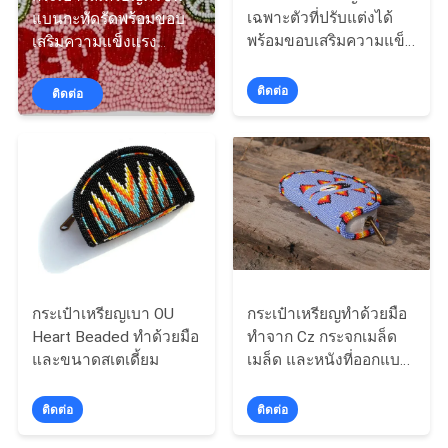
เฉพาะตัวที่ปรับแต่งได้
แบนกะทัดรัดพร้อมขอบ
โรงงาน
พร้อมขอบเสริมความแข็ง
เสริมความแข็งแรง
แรง ผสมผสานความ
เหมาะสำหรับใส่เหรียญ
สวยงามและความ
ลิปสติก และเครื่องประดับ
ติดต่อ
ติดต่อ
ควบคุม
ทนทานยาวนาน
ชิ้นเล็ก
คุณภาพ
แผนผัง
เว็บไซต์
กระเป๋าเหรียญเบา OU
กระเป๋าเหรียญทําด้วยมือ
PRIVACY
Heart Beaded ทําด้วยมือ
ทําจาก Cz กระจกเมล็ด
และขนาดสเตเดี้ยม
เมล็ด และหนังที่ออกแบบ
POLICY
เพื่อเก็บเหรียญ เครื่องสํา
อางและสิ่งจําเป็นเล็ก ๆ
ติดต่อ
ติดต่อ
อย่างปลอดภัย