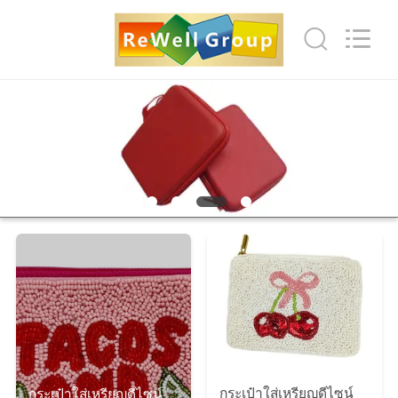
2026
ReWell
Industrial
Group
Limited.
All
Rights
Reserved.
บ้าน
Developed
by
ECER
สินค้า
เกี่ยว
กับ
เรา
ทัวร์
กระเป๋าใส่เหรียญดีไซน์
กระเป๋าใส่เหรียญดีไซน์