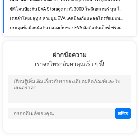
ซิลิโคนป้องกัน EVA Storage กรณี 300D โพลีเอสเตอร์ นูน โลโก้
เคสลำโพงบลูทู ธ ลายนูน EVA เคสป้องกันแฟลชไดรฟ์แบบพกพา
กระดุมข้อมือหนัง Pu กล่องเก็บของ EVA มัลติแปนเด็กซ์ พร้อมการพิมพ์โลโก้
กระเป๋าใส่ EVA สำหรับเล่นเกม VR สีดำความยาว 29 ซม. กันน้ำได้
หูฟังหูฟัง EVA กระเป๋าใส่โลโก้ลายนูนขนาด 6.5 นิ้วใบรับรอง ROSH
ฝากข้อความ
OEM กันน้ำ Zipper EVA หูฟังเคส 1680D โพลีเอสเตอร์กันกลิ่น
เราจะโทรกลับหาคุณเร็ว ๆ นี้!
กระเป๋าป้องกัน EVA แบบโพลีเอสเตอร์ 1800D แบบพกพากระเป๋าซิปสีดำ
OEM กันน้ำกันกระแทก EVA กระเป๋าถือ H4cm สีที่กำหนดเอง
เคสกล้อง EVA ลายนูนสีขาวป้องกันซิปโพลีเอสเตอร์ 600D
เป็นมิตรกับสิ่งแวดล้อมกันฝุ่น 1680D โพลีเอสเตอร์กระเป๋ากล้อง EVA สำหรับการเดินทาง
ROSH แพนโทน สี EVA Camera กรณี 1680D โพลีเอสเตอร์ สำหรับ Kodak
ผ้าจับพลาสติก EVA อิเล็กทรอนิกส์ กรณี 300D โพลีเอสเตอร์ Molded โฟม
ROSH อนุมัติการพิมพ์หน้าจอกรณีอิเล็กทรอนิกส์ EVA ความกว้าง 240 มม
แบบพกพา EVA การท่องเที่ยว อิเล็กทรอนิกส์s ผู้จัดงาน กระเป๋าใส่เครื่องมือซิปสี แพนโทน