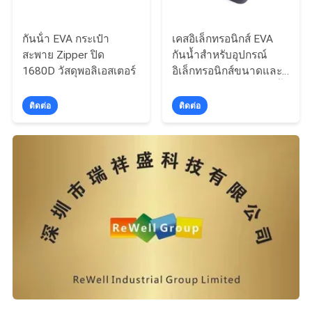
กันน้ํา EVA กระเป๋า
เคสอิเล็กทรอนิกส์ EVA
สะพาย Zipper ปิด
กันน้ำสำหรับอุปกรณ์
1680D วัสดุพอลิเอสเตอร์
อิเล็กทรอนิกส์ขนาดและสี
ที่กำหนดเองมีจำหน่ายน้ำ
หนักเบาและทนทาน
ติดต่อ
ติดต่อ