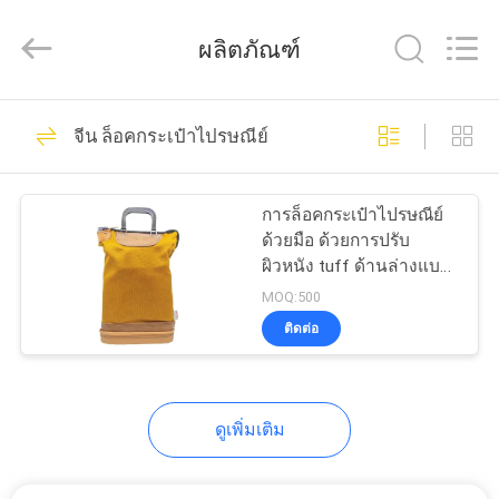
ReWell
Industrial
Group
ผลิตภัณฑ์
Limited.
All
Rights
Reserved.
Developed
68
บ้าน
by
จีน ล็อคกระเป๋าไปรษณีย์
ECER
กรณีฮาร์ด EVA
สินค้า
การล็อคกระเป๋าไปรษณีย์
ด้วยมือ ด้วยการปรับ
ผิวหนัง tuff ด้านล่างแบบ
เกี่ยว
แข็ง แขนยาวนานและ
MOQ:500
ก่อสร้างในล็อค มันเป็น
ติดต่อ
กับ
ผลิตภัณฑ์ที่มีค่าแน่นอนใน
49
ทุกสํานักงาน ห้องไปรษณีย์
เรา
หรือโกดัง
กล่องเก็บของ EVA
ดูเพิ่มเติม
ทัวร์