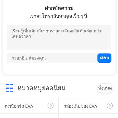
โรงงาน
ฝากข้อความ
เราจะโทรกลับหาคุณเร็ว ๆ นี้!
33
ควบคุม
กระเป๋าใส่ EVA
คุณภาพ
แผนผัง
เว็บไซต์
34
หมวดหมู่ยอดนิยม
ทั้งหมด
PRIVACY
กระเป๋าเก็บเงิน
POLICY
กรณีฮาร์ด EVA
กล่องเก็บของ EVA