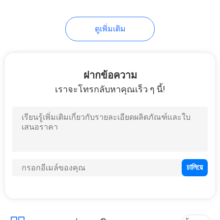
46
Eva อิเล็กทรอนิกส์
ดูเพิ่มเติม
กรณี
ฝากข้อความ
เราจะโทรกลับหาคุณเร็ว ๆ นี้!
19
เสื้อผ้ากีฬา