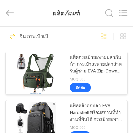
Industrial
Group
Limited.
ผลิตภัณฑ์
All
Rights
Reserved.
Developed
by
69
บ้าน
ECER
จีน กระเป๋าเป้
กรณีฮาร์ด EVA
สินค้า
แพ็คกระเป๋าสะพายปลากัน
น้ํา กระเป๋าสะพายปลาสําห
รับผู้ชาย EVA Zip-Down
เกี่ยว
Workstation, MOLLE
MOQ:500
Storage,
ติดต่อ
กับ
49
เรา
แพ็คสลิงตกปลา EVA
กล่องเก็บของ EVA
Hardshell พร้อมสถานที่ทํา
งานที่พับได้ กระเป๋าสะพาย
ทัวร์
หน้า / หลังที่สามารถ
MOQ:500