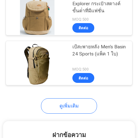
Explorer กระเป๋าสตางค์
ขั้นต่ําที่มีแฟชั่น
18
MOQ:500
กระเป๋าช้อปปิ้งผ้าไม่
ติดต่อ
ทอ
เป้สะพายหลัง Men's Basin
24 Sports (แพ็ค 1 ใบ)
MOQ:500
ติดต่อ
49
กระเป๋าเป้กันน้ำ
ดูเพิ่มเติม
ฝากข้อความ