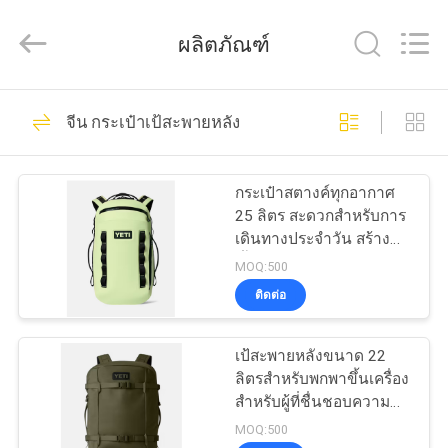
ReWell
Industrial
ผลิตภัณฑ์
Group
Limited.
All
Rights
Reserved.
69
บ้าน
Developed
by
จีน กระเป๋าเป้สะพายหลัง
ECER
กรณีฮาร์ด EVA
สินค้า
กระเป๋าสตางค์ทุกอากาศ
25 ลิตร สะดวกสําหรับการ
เดินทางประจําวัน สร้าง
เกี่ยว
ขึ้นเพื่อท้าทายสภาพ
MOQ:500
แวดล้อม
ติดต่อ
กับ
49
เรา
เป้สะพายหลังขนาด 22
กล่องเก็บของ EVA
ลิตรสำหรับพกพาขึ้นเครื่อง
สำหรับผู้ที่ชื่นชอบความ
ทัวร์
เรียบง่ายแต่ต้องการความ
MOQ:500