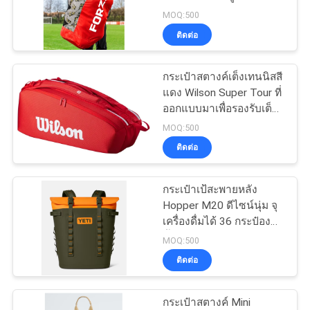
MOQ:500
ติดต่อ
134
กระเป๋าสตางค์เต็งเทนนิสสี
กระเป๋าซิปธนาคาร
แดง Wilson Super Tour ที่
ออกแบบมาเพื่อรองรับเต็ง
เต็งสูงสุด 6 ตัว พร้อมกับ
MOQ:500
ชั้นป้องกันอุณหภูมิและ
ติดต่อ
ระบบพกพาคู่เพื่อการขนส่ง
ที่สะดวก
กระเป๋าเป้สะพายหลัง
23
Hopper M20 ดีไซน์นุ่ม จุ
เครื่องดื่มได้ 36 กระป๋อง
ถุงล้างเครื่องสำอาง
น้ำแข็ง 22 ปอนด์ และ
MOQ:500
รองรับขวดไวน์สำหรับการ
ติดต่อ
ใช้งานกลางแจ้ง
กระเป๋าสตางค์ Mini