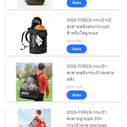
ทนทานสูงสุดสำหรับเป้
ติดต่อ
โรงงาน
ประจำวัน
2026 FORZA กระเป๋าเป้
33
สะพายหลังทรงกระบอก
ควบคุม
สำหรับใส่ลูกบอล
กระเป๋าใส่ EVA
คุณภาพ
MOQ:500
ติดต่อ
แผนผัง
2026 FORZA กระเป๋า
สะพายหลังกระเป๋าสะพาย
เว็บไซต์
หลัง
34
MOQ:500
PRIVACY
ติดต่อ
กระเป๋าเก็บเงิน
POLICY
2026 FORZA กระเป๋า
สะพายลูกบอล 20+
กระเป๋าสะพายลูกบอล