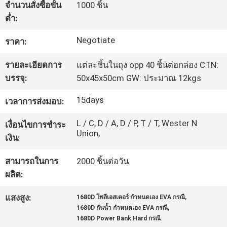
จำนวนสั่งซื้อขั้น
1000 ชิ้น
โรงงาน
ต่ำ:
Negotiate
ราคา:
ควบคุม
รายละเอียดการ
แต่ละชิ้นในถุง opp 40 ชิ้นต่อกล่อง CTN:
คุณภาพ
บรรจุ:
50x45x50cm GW: ประมาณ 12kgs
15days
เวลาการส่งมอบ:
แผนผัง
L / C, D / A, D / P, T / T, Wester N
เงื่อนไขการชำระ
Union,
เว็บไซต์
เงิน:
สามารถในการ
2000 ชิ้นต่อวัน
PRIVACY
ผลิต:
POLICY
,
แสงสูง:
1680D โพลีเอสเตอร์ กำหนดเอง EVA กรณี
,
1680D กันน้ำ กำหนดเอง EVA กรณี
1680D Power Bank Hard กรณี