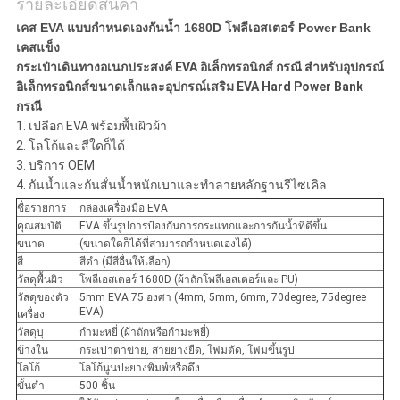
รายละเอียดสินค้า
เคส EVA แบบกำหนดเองกันน้ำ 1680D โพลีเอสเตอร์ Power Bank 
เคสแข็ง
กระเป๋าเดินทางอเนกประสงค์ EVA อิเล็กทรอนิกส์ กรณี สำหรับอุปกรณ์
อิเล็กทรอนิกส์ขนาดเล็กและอุปกรณ์เสริม EVA Hard Power Bank
กรณี
1. เปลือก EVA พร้อมพื้นผิวผ้า
2. โลโก้และสีใดก็ได้
3. บริการ OEM
4. กันน้ำและกันสั่นน้ำหนักเบาและทำลายหลักฐานรีไซเคิล
ชื่อรายการ
กล่องเครื่องมือ EVA
คุณสมบัติ
EVA ขึ้นรูปการป้องกันการกระแทกและการกันน้ำที่ดีขึ้น
ขนาด
(ขนาดใดก็ได้ที่สามารถกำหนดเองได้)
สี
สีดำ (มีสีอื่นให้เลือก)
วัสดุพื้นผิว
โพลีเอสเตอร์ 1680D (ผ้าถักโพลีเอสเตอร์และ PU)
วัสดุของตัว
5mm EVA 75 องศา (4mm, 5mm, 6mm, 70degree, 75degree
EVA)
เครื่อง
วัสดุบุ
กำมะหยี่ (ผ้าถักหรือกำมะหยี่)
ข้างใน
กระเป๋าตาข่าย, สายยางยืด, โฟมตัด, โฟมขึ้นรูป
โลโก้
โลโก้นูนปะยางพิมพ์หรือดึง
ขั้นต่ำ
500 ชิ้น