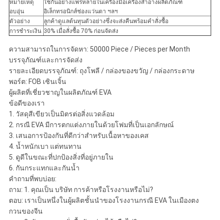
หมายเหตุ
ใช้กันอย่างแพร่หลายในเครื่องมือเครื่องสำอางผลิตภัณฑ์
อบอุ่น
อิเล็กทรอนิกส์ช่องแว่นตา ฯลฯ
ตัวอย่าง
ลูกค้าดูแลต้นทุนตัวอย่างซึ่งจะส่งคืนพร้อมคำสั่งซื้อ
การชำระเงิน
30% เมื่อสั่งซื้อ 70% ก่อนจัดส่ง
ความสามารถในการจัดหา: 50000 Piece / Pieces per Month
บรรจุภัณฑ์และการจัดส่ง
รายละเอียดบรรจุภัณฑ์: ถุงโพลี / กล่องของขวัญ / กล่องกระดาษ
พอร์ต: FOB เซินเจิ้น
ผู้ผลิตที่เชี่ยวชาญในผลิตภัณฑ์ EVA
ข้อดีของเรา
1. วัสดุสีเขียวเป็นมิตรต่อสิ่งแวดล้อม
2. กรณี EVA มีการตกแต่งภายในด้วยโฟมที่เป็นเอกลักษณ์
3. เสนอการป้องกันที่ดีกว่าสำหรับเนื้อหาของเคส
4. น้ำหนักเบา แต่ทนทาน
5. ดูดีในขณะที่ปกป้องสิ่งที่อยู่ภายใน
6. กันกระแทกและกันน้ำ
คำถามที่พบบ่อย:
ถาม: 1. คุณเป็น บริษัท การค้าหรือโรงงานหรือไม่?
ตอบ: เราเป็นหนึ่งในผู้ผลิตชั้นนำของโรงงานกรณี EVA ในเมืองตง
กวนของจีน