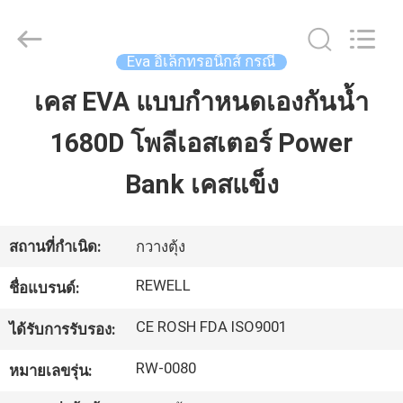
ReWell
Industrial
Group
Limited.
All
Eva อิเล็กทรอนิกส์ กรณี
Rights
Reserved.
Developed
เคส EVA แบบกำหนดเองกันน้ำ
บ้าน
by
ECER
1680D โพลีเอสเตอร์ Power
สินค้า
Bank เคสแข็ง
เกี่ยว
สถานที่กำเนิด:
กวางตุ้ง
กับ
REWELL
ชื่อแบรนด์:
เรา
CE ROSH FDA ISO9001
ได้รับการรับรอง:
RW-0080
หมายเลขรุ่น:
ทัวร์