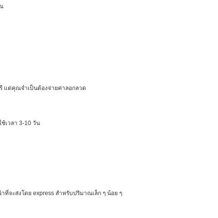
ุณ
แต่คุณจําเป็นต้องจ่ายค่าลอกลวด
ช้เวลา 3-10 วัน
ําที่จะส่งโดย express สําหรับปริมาณเล็ก ๆ น้อย ๆ