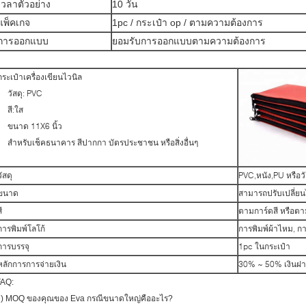
เวลาตัวอย่าง
10 วัน
แพ็คเกจ
1pc / กระเป๋า op / ตามความต้องการ
การออกแบบ
ยอมรับการออกแบบตามความต้องการ
กระเป๋าเครื่องเขียนไวนิล
วัสดุ: PVC
สี:ใส
ขนาด 11X6 นิ้ว
สําหรับเช็คธนาคาร สีปากกา บัตรประชาชน หรือสิ่งอื่นๆ
วัสดุ
PVC,หนัง,PU หรือวัส
ขนาด
สามารถปรับเปลี่ย
ี
ตามการ์ดสี หรือต
การพิมพ์โลโก้
การพิมพ์ผ้าไหม, 
การบรรจุ
1pc ในกระเป๋า
หลักการการจ่ายเงิน
30% ~ 50% เงินฝาก
FAQ:
1) MOQ ของคุณของ Eva กรณีขนาดใหญ่คืออะไร?