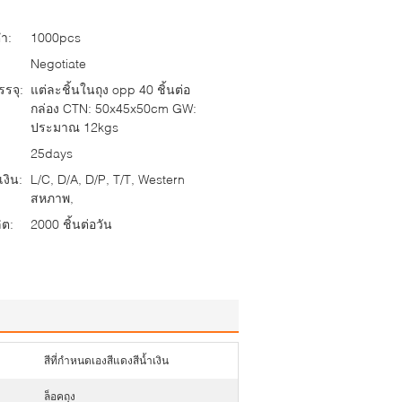
่ำ:
1000pcs
Negotiate
รจุ:
แต่ละชิ้นในถุง opp 40 ชิ้นต่อ
กล่อง CTN: 50x45x50cm GW:
ประมาณ 12kgs
25days
งิน:
L/C, D/A, D/P, T/T, Western
สหภาพ,
ต:
2000 ชิ้นต่อวัน
สีที่กำหนดเองสีแดงสีน้ำเงิน
ล็อคถุง