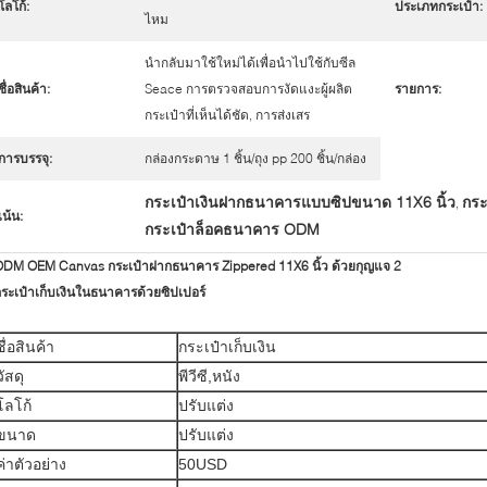
โลโก้:
ประเภทกระเป๋า:
ไหม
นำกลับมาใช้ใหม่ได้เพื่อนำไปใช้กับซีล
ชื่อสินค้า:
Seace การตรวจสอบการงัดแงะผู้ผลิต
รายการ:
กระเป๋าที่เห็นได้ชัด, การส่งเสร
การบรรจุ:
กล่องกระดาษ 1 ชิ้น/ถุง pp 200 ชิ้น/กล่อง
กระเป๋าเงินฝากธนาคารแบบซิปขนาด 11X6 นิ้ว
กระ
,
เน้น:
กระเป๋าล็อคธนาคาร ODM
ODM OEM Canvas กระเป๋าฝากธนาคาร Zippered 11X6 นิ้ว ด้วยกุญแจ 2
ระเป๋าเก็บเงินในธนาคารด้วยซิปเปอร์
ชื่อสินค้า
กระเป๋าเก็บเงิน
วัสดุ
พีวีซี,หนัง
โลโก้
ปรับแต่ง
ขนาด
ปรับแต่ง
ค่าตัวอย่าง
50USD