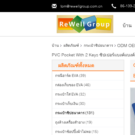
86-139-
tom@rewellgroup.com.cn
บ้าน
ODM OEM 
บ้าน
ผลิตภัณฑ์
กระเป๋าซิปธนาคาร
PVC Pocket With 2 Keys ซิปเปอร์แบงค์แบงค
ผลิตภัณฑ์ทั้งหมด
กรณีฮาร์ด EVA
(39)
กล่องเก็บของ EVA
(46)
กระเป๋าใส่ EVA
(32)
กระเป๋าเก็บเงิน
(30)
กระเป๋าซิปธนาคาร
(131)
ถุงล้างเครื่องสำอาง
(19)
กระเป๋าช้อปปิ้งผ้าไม่ทอ
(15)