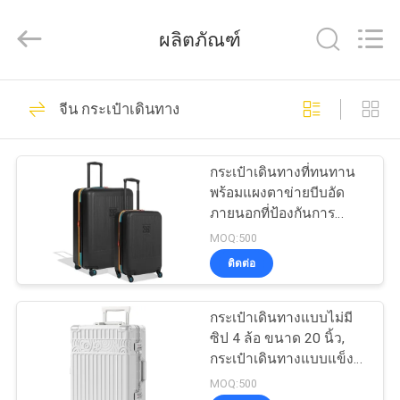
ReWell
Industrial
Group
ผลิตภัณฑ์
Limited.
All
Rights
Reserved.
Developed
69
บ้าน
by
จีน กระเป๋าเดินทาง
ECER
กรณีฮาร์ด EVA
สินค้า
กระเป๋าเดินทางที่ทนทาน
พร้อมแผงตาข่ายบีบอัด
ภายนอกที่ป้องกันการ
เกี่ยว
แตกหักและสายรัดบีบอัด
MOQ:500
ออกแบบมาเพื่อการเดิน
ติดต่อ
กับ
ทางที่สะดวกสบาย
49
เรา
กระเป๋าเดินทางแบบไม่มี
กล่องเก็บของ EVA
ซิป 4 ล้อ ขนาด 20 นิ้ว,
กระเป๋าเดินทางแบบแข็ง
ทัวร์
พร้อม PC+ABS, ล็อค TSA,
MOQ:500