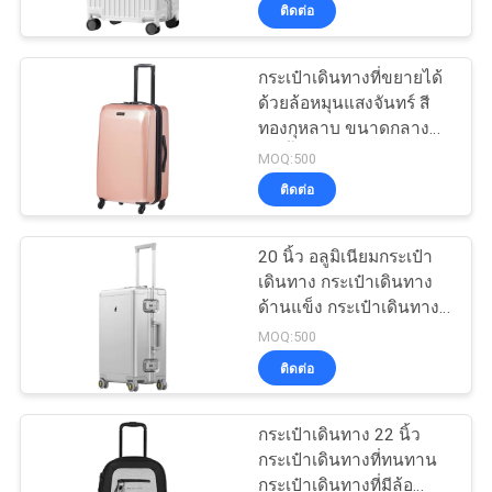
มุมโลหะ 4 อัน, สีขาว
ติดต่อ
โรงงาน
กระเป๋าเดินทางที่ขยายได้
33
ด้วยล้อหมุนแสงจันทร์ สี
ควบคุม
ทองกุหลาบ ขนาดกลาง
กระเป๋าใส่ EVA
24 นิ้ว
คุณภาพ
MOQ:500
ติดต่อ
แผนผัง
20 นิ้ว อลูมิเนียมกระเป๋า
เดินทาง กระเป๋าเดินทาง
เว็บไซต์
ด้านแข็ง กระเป๋าเดินทาง
34
ไม่มีซิป พร้อม TSA Lock
MOQ:500
และ Spinner Wheels -
PRIVACY
ติดต่อ
เงิน
กระเป๋าเก็บเงิน
POLICY
กระเป๋าเดินทาง 22 นิ้ว
กระเป๋าเดินทางที่ทนทาน
กระเป๋าเดินทางที่มีล้อ