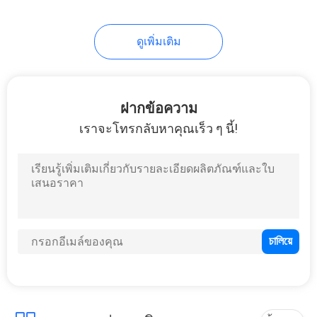
46
Eva อิเล็กทรอนิกส์
ดูเพิ่มเติม
กรณี
ฝากข้อความ
เราจะโทรกลับหาคุณเร็ว ๆ นี้!
19
เสื้อผ้ากีฬา