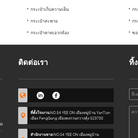
กระเป๋าเก็บความเย็น
กร
กระเป๋าสะพาย
กร
กระเป๋าคาดเอวกล้อง
ซอ
ติดต่อเรา
ทิ
ที่ตั้งโรงงาน:
NO.54 YEE ON เมืองหมู่บ้าน YanTian
เมือง FengGang เมืองตงกวนกวางตุ้ง 523700
อม
ค
สำนักงานขาย:
NO.54 YEE ON เมืองหมู่บ้าน