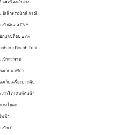
ล้างเครื่องสำอาง
 อิเล็กทรอนิกส์ กรณี
ะเป๋าดินสอ EVA
อกแล็ปท็อป EVA
nshade Beach Tent
ะเป๋าสะพาย
่องเก็บนาฬิกา
องเก็บเครื่องประดับ
เป๋าโทรศัพท์กันน้ํา
งเกงโยคะ
ไฟฟ้า
เป๋าเป้