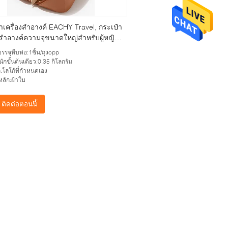
าเครื่องสำอางค์ EACHY Travel, กระเป๋า
งสำอางค์ความจุขนาดใหญ่สำหรับผู้หญิง,
าใส่เครื่องสำอางค์แบบพกพา กันน้ำ เปิด
รรจุหีบห่อ:1ชิ้น/ถุงopp
ะเป๋าใส่ของใช้ส่วนตัว
นักขั้นต้นเดียว:0.35 กิโลกรัม
้:โลโก้ที่กำหนดเอง
หลัก:ผ้าใบ
ติดต่อตอนนี้