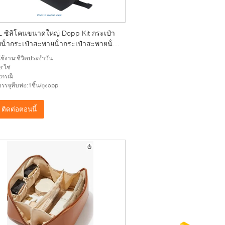
3L ซิลิโคนขนาดใหญ่ Dopp Kit กระเป๋า
้ํากระเป๋าสะพายน้ํากระเป๋าสะพายน้ํา
าสะพายเครื่องสําอางสําหรับผู้ชาย ผู้
ช้งาน:ชีวิตประจำวัน
อ:ใช่
์:กรณี
รรจุหีบห่อ:1ชิ้น/ถุงopp
ติดต่อตอนนี้