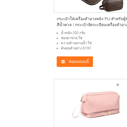
กระเป๋าใส่เครื่องสำอางหนัง PU สำหรับผู
สีน้ำตาล | กระเป๋าจัดระเบียบเครื่องสำอา
สำหรับเดินทาง, กระเป๋าโกนหนวดสำหรั
น้ำหนัก:200 กรัม
อุปกรณ์อาบน้ำ, ของใช้ในห้องน้ำ
ช่องตาข่าย:ใช่
ความต้านทานน้ำ:ใช่
ต้นทุนตัวอย่าง:$100
ติดต่อตอนนี้