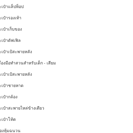
ะเป๋าแล็ปท็อป
ะเป๋ารองเท้า
ะเป๋าเก็บของ
ะเป๋าดัฟเฟิล
ะเป๋าเป้สะพายหลัง
ื่องมือทำสวนสำหรับเด็ก - เสียม
ะเป๋าเป้สะพายหลัง
ะเป๋าชายหาด
ะเป๋ากล้อง
ะเป๋าสะพายไหล่ข้างเดียว
ะเป๋าโท้ต
่องหุ้มฉนวน