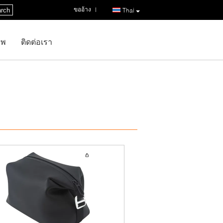
ขออ้าง
|
rch
Thai
าพ
ติดต่อเรา