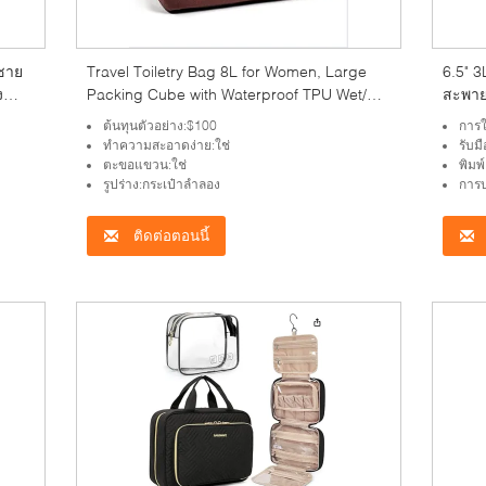
้ชาย
Travel Toiletry Bag 8L for Women, Large
6.5" 
ง
Packing Cube with Waterproof TPU Wet/Dry
สะพายน
บ
Compartment
กระเป๋
ต้นทุนตัวอย่าง:$100
การใ
หญิง
ทำความสะอาดง่าย:ใช่
รับมื
ตะขอแขวน:ใช่
พิมพ
รูปร่าง:กระเป๋าลำลอง
การบ
ติดต่อตอนนี้