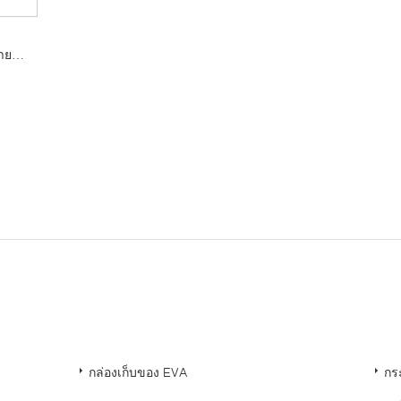
ชาย
ริม
ู้
：
กล่องเก็บของ EVA
กร