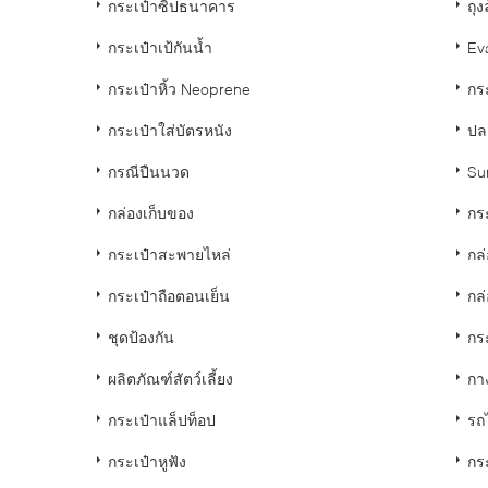
กระเป๋าซิปธนาคาร
ถุง
กระเป๋าเป้กันน้ำ
Eva
กระเป๋าหิ้ว Neoprene
กร
กระเป๋าใส่บัตรหนัง
ปล
กรณีปืนนวด
Su
กล่องเก็บของ
กร
กระเป๋าสะพายไหล่
กล
กระเป๋าถือตอนเย็น
กล่
ชุดป้องกัน
กระ
ผลิตภัณฑ์สัตว์เลี้ยง
กา
กระเป๋าแล็ปท็อป
รถ
กระเป๋าหูฟัง
กระ