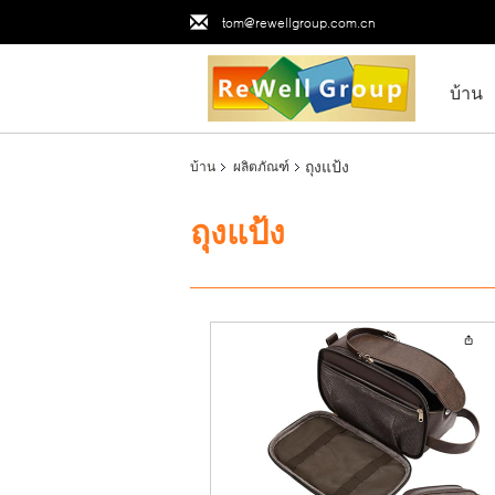
tom@rewellgroup.com.cn
บ้าน
ถุงแป้ง
บ้าน
ผลิตภัณฑ์
ถุงแป้ง