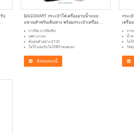
รับ
BAGSMART กระเป๋าใส่เครื่องอาบน้ำแบบ
กระเป๋
แขวนสำหรับเดินทาง พร้อมกระเป๋าเครื่อง
เครื่อ
ับ
สำอางแบบใสที่ได้รับอนุมัติจาก TSA กระเป๋า
กระเป๋
การปิด:การปิดซิป
การบ
เครื่องสำอางสำหรับผลิตภัณฑ์อาบน้ำขนาด
แบน กร
เพศ:unisex
น้ำห
เต็ม, ขนาดกลาง-สีดำ
ต้นทุนตัวอย่าง:$100
โลโก
โลโก้:ยอมรับโลโก้ที่กำหนดเอง
วัสดุ
ติดต่อตอนนี้