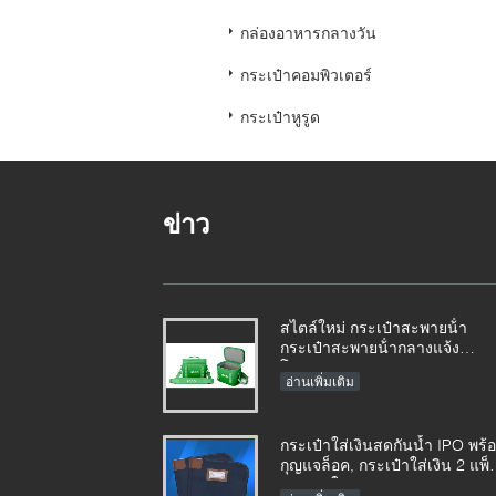
กล่องอาหารกลางวัน
กระเป๋าคอมพิวเตอร์
กระเป๋าหูรูด
ข่าว
สไตล์ใหม่ กระเป๋าสะพายน้ํา
กระเป๋าสะพายน้ํากลางแจ้ง
โรงงาน
อ่านเพิ่มเติม
กระเป๋าใส่เงินสดกันน้ำ IPO พร้
กุญแจล็อค, กระเป๋าใส่เงิน 2 แพ็
กระเป๋าใส่เงินฝากธนาคาร, 11 x