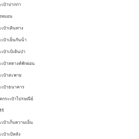
ะเป๋าปากกา
งหมอน
ะเป๋าเดินทาง
เป๋าเย็นกันน้ํา
เป๋าเป้เดินป่า
ะเป๋าสตางค์พักผ่อน
ะเป๋าสะพาย
ะเป๋าธนาคาร
อคกระเป๋าไปรษณีย์
ิริ
ะเป๋าเก็บความเย็น
เป๋าเป้หลัง