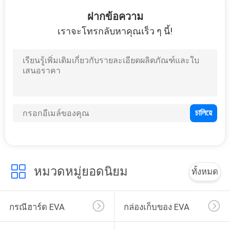
โรงงาน
ฝากข้อความ
เราจะโทรกลับหาคุณเร็ว ๆ นี้!
33
ควบคุม
กระเป๋าใส่ EVA
คุณภาพ
แผนผัง
เว็บไซต์
34
หมวดหมู่ยอดนิยม
ทั้งหมด
PRIVACY
กระเป๋าเก็บเงิน
POLICY
กรณีฮาร์ด EVA
กล่องเก็บของ EVA