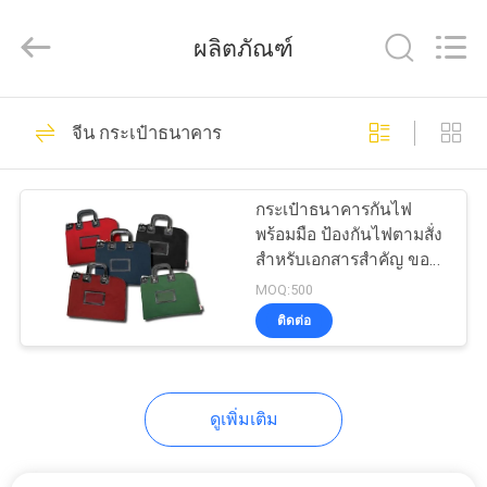
Industrial
Group
Limited.
ผลิตภัณฑ์
All
Rights
Reserved.
Developed
by
69
บ้าน
ECER
จีน กระเป๋าธนาคาร
กรณีฮาร์ด EVA
สินค้า
กระเป๋าธนาคารกันไฟ
พร้อมมือ ป้องกันไฟตามสั่ง
สําหรับเอกสารสําคัญ ของ
เกี่ยว
มีค่า หรือเงิน
MOQ:500
ติดต่อ
กับ
49
เรา
กล่องเก็บของ EVA
ดูเพิ่มเติม
ทัวร์