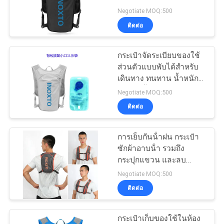
เครื่องซักผ้า กระเป๋า
Negotiate MOQ:500
รองเท้า เหมาะสําหรับการ
ติดต่อ
เดินทางและทุกวัน
134
กระเป๋าจัดระเบียบของใช้
กระเป๋าซิปธนาคาร
ส่วนตัวแบบพับได้สำหรับ
เดินทาง ทนทาน น้ำหนัก
เบา กันน้ำได้ พกพาสะดวก
Negotiate MOQ:500
สำหรับจัดเก็บของใช้ส่วน
ติดต่อ
ตัวและเครื่องสำอาง
การเย็บกันน้ําฝน กระเป๋า
23
ซักผ้าอาบน้ํา รวมถึง
กระปุกแขวน และลบ
ถุงล้างเครื่องสำอาง
สะอาดด้วยผ้าอุ่นเพื่อการ
Negotiate MOQ:500
บรรจุเดินทางง่าย
ติดต่อ
กระเป๋าเก็บของใช้ในห้อง