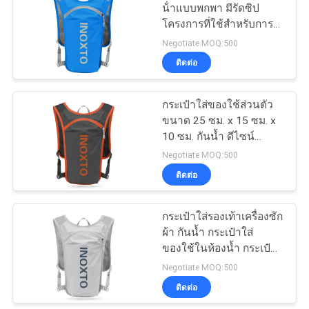
น้ําแบบพกพา มีรัดซิป
โครงการที่ใช้สําหรับการ
18
เดินทางและการจัดกิจการ
Negotiate MOQ:500
กระเป๋าช้อปปิ้งผ้าไม่
ประจําวัน
ติดต่อ
ทอ
กระเป๋าใส่ของใช้ส่วนตัว
ขนาด 25 ซม. x 15 ซม. x
10 ซม. กันน้ำ ดีไซน์
กะทัดรัด เช็ดทำความ
Negotiate MOQ:500
สะอาดด้วยผ้าชุบน้ำ
ติดต่อ
48
หมาดๆ เหมาะสำหรับการ
เดินทาง
กระเป๋าใส่รองเท้าเครื่องซัก
กระเป๋าเป้กันน้ำ
ผ้า กันน้ำ กระเป๋าใส่
ของใช้ในห้องน้ำ กระเป๋า
ใส่ของใช้ส่วนตัว
Negotiate MOQ:500
อเนกประสงค์ เหมาะ
ติดต่อ
สำหรับเดินทาง