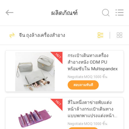
-
2026
ReWell
ผลิตภัณฑ์
Industrial
Group
Limited.
All
Rights
68
บ้าน
Reserved.
จีน ถุงล้างเครื่องสำอาง
Developed
by
ECER
กรณีฮาร์ด EVA
สินค้า
HOT
กระเป๋าเดินทางเครื่อง
สำอางหนัง ODM PU
พร้อมซับใน Multispandex
เกี่ยว
Negotiate MOQ:1000 ชิ้น
สอบถามทันที
กับ
49
เรา
HOT
สี่ในหนึ่งตาข่ายพับแต่ง
กล่องเก็บของ EVA
หน้าล้างกระเป๋าเดินทาง
แบบพกพาแปรงแต่งหน้าที่
ทัวร์
เก็บ
Negotiate MOQ:1000 ชิ้น