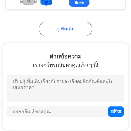
ติดต่อ
24
กระเป๋าหิ้ว Neoprene
ดูเพิ่มเติม
ฝากข้อความ
เราจะโทรกลับหาคุณเร็ว ๆ นี้!
31
กระเป๋าดินสอ EVA
28