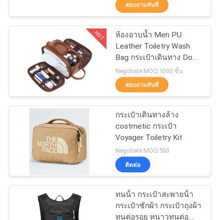
สอบถามทันที
โรงงาน
HOT
ห้องอาบน้ำ Men PU
33
Leather Toiletry Wash
ควบคุม
Bag กระเป๋าเดินทาง Dopp
กระเป๋าใส่ EVA
Kit Water Resistant
คุณภาพ
Negotiate MOQ:1000 ชิ้น
สอบถามทันที
แผนผัง
กระเป๋าเดินทางล้าง
costmetic กระเป๋า
เว็บไซต์
Voyager Toiletry Kit
34
Negotiate MOQ:500
PRIVACY
ติดต่อ
กระเป๋าเก็บเงิน
POLICY
ทนน้ํา กระเป๋าสะพายน้ํา
กระเป๋าซักผ้า กระเป๋าถุงผ้า
ทนต่อรอย หนาวทนต่อ