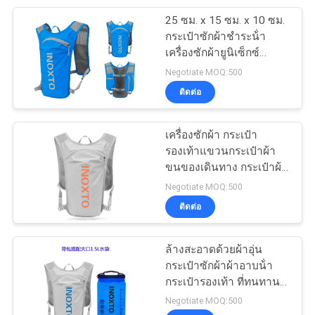
25 ซม. x 15 ซม. x 10 ซม.
46
กระเป๋าซักผ้าชําระน้ํา
Eva อิเล็กทรอนิกส์
เครื่องซักผ้ายูนิเซ็กซ์
กระเป๋ารองเท้า น้ําหนักเบา
Negotiate MOQ:500
กรณี
ทนทาน จัดการเดินทาง
ติดต่อ
เครื่องซักผ้า กระเป๋า
รองเท้าแขวนกระเป๋าผ้า
ขนของเดินทาง กระเป๋าผ้า
19
ขนของใช้ในเดินทางและ
Negotiate MOQ:500
ทุกวัน
ติดต่อ
เสื้อผ้ากีฬา
ล้างสะอาดด้วยผ้าอุ่น
กระเป๋าซักผ้าผ้าอาบน้ํา
กระเป๋ารองเท้า ที่ทนทาน
และเบาสําหรับการเดิน
Negotiate MOQ:500
ทาง