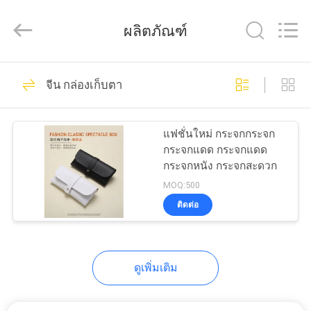
ReWell
Industrial
Group
ผลิตภัณฑ์
Limited.
All
Rights
Reserved.
Developed
69
บ้าน
by
จีน กล่องเก็บตา
ECER
กรณีฮาร์ด EVA
สินค้า
แฟชั่นใหม่ กระจกกระจก
กระจกแดด กระจกแดด
กระจกหนัง กระจกสะดวก
เกี่ยว
MOQ:500
ติดต่อ
กับ
49
เรา
กล่องเก็บของ EVA
ดูเพิ่มเติม
ทัวร์