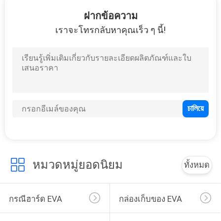
โรงงาน
ฝากข้อความ
เราจะโทรกลับหาคุณเร็ว ๆ นี้!
33
ควบคุม
กระเป๋าใส่ EVA
คุณภาพ
แผนผัง
เว็บไซต์
34
หมวดหมู่ยอดนิยม
ทั้งหมด
PRIVACY
กระเป๋าเก็บเงิน
POLICY
กรณีฮาร์ด EVA
กล่องเก็บของ EVA