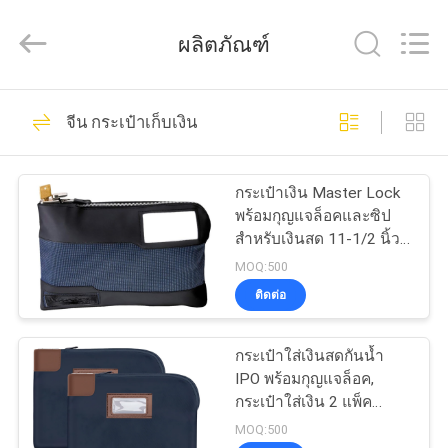
ReWell
Industrial
Group
ผลิตภัณฑ์
Limited.
All
Rights
Reserved.
Developed
69
บ้าน
by
จีน กระเป๋าเก็บเงิน
ECER
กรณีฮาร์ด EVA
สินค้า
กระเป๋าเงิน Master Lock
พร้อมกุญแจล็อคและซิป
สําหรับเงินสด 11-1/2 นิ้ว
เกี่ยว
กระเป๋าเงินเดินทางพกพา
MOQ:500
ล็อคยาว ป้องกัน
ติดต่อ
กับ
หนังสือเดินทาง, ของมีค่า,
49
7120D, สีฟ้า
เรา
กระเป๋าใส่เงินสดกันน้ำ
กล่องเก็บของ EVA
IPO พร้อมกุญแจล็อค,
กระเป๋าใส่เงิน 2 แพ็ค
ทัวร์
กระเป๋าใส่เงินฝากธนาคาร,
MOQ:500