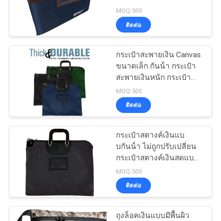
ธุรกิจที่ต้องการโซลูชันการ
MOQ:500
จัดการและฝากเงินสดที่
ติดต่อ
ปลอดภัย
134
กระเป๋าสะพายเงิน Canvas
กระเป๋าซิปธนาคาร
ขนาดเล็ก กันน้ํา กระเป๋า
สะพายเงินหนัก กระเป๋า
สะพายเงินความปลอดภัย
MOQ:500
สําหรับการจัดการเงินสด
ติดต่อ
ทางการเงินและการค้า
ปลีก
กระเป๋าสตางค์เงินแบ
23
บกันน้ํา ไม่ถูกปรับเปลี่ยน
กระเป๋าสตางค์เงินสดแบบ
ถุงล้างเครื่องสำอาง
หนักกระเป๋าสตางค์รักษา
MOQ:500
ความปลอดภัยสําหรับ
ติดต่อ
ธนาคาร ขายปลีกและ
ขนส่ง
ถุงล็อคเงินแบบมีพื้นผิว