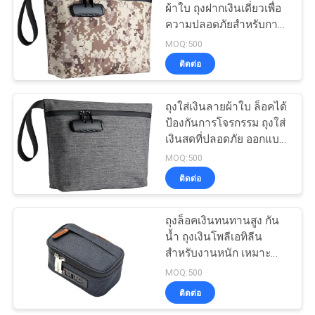
ผ้าใบ ถุงฝากเงินเดี่ยวเพื่อ
ความปลอดภัยสำหรับการ
18
ปกป้องเงินสดและเอกสาร
MOQ:500
กระเป๋าช้อปปิ้งผ้าไม่
ติดต่อ
ทอ
ถุงใส่เงินลายผ้าใบ ล็อคได้
ป้องกันการโจรกรรม ถุงใส่
เงินสดที่ปลอดภัย ออกแบบ
มาสำหรับธนาคาร ผู้ค้า
MOQ:500
ปลีก และการจัดการเงินสด
ติดต่อ
49
ถุงล็อคเงินทนทานสูง กัน
กระเป๋าเป้กันน้ำ
น้ำ ถุงเงินโพลีเอทิลีน
สำหรับงานหนัก เหมาะ
สำหรับการขนส่งและการ
MOQ:500
จัดเก็บที่ปลอดภัย
ติดต่อ