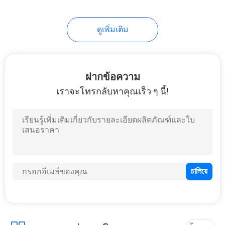
46
Eva อิเล็กทรอนิกส์
ดูเพิ่มเติม
กรณี
ฝากข้อความ
เราจะโทรกลับหาคุณเร็ว ๆ นี้!
19
เสื้อผ้ากีฬา