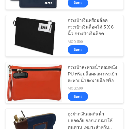
11 x 8.6 นิ้ว, กระเป๋าใส่
ติดต่อ
โรงงาน
อุปกรณ์ล็อคสำหรับบุรุษ
และสตรีสำหรับเงินสด,
กระเป๋าเงินเดินทางแบบพก
กระเป๋าเงินพร้อมล็อค
33
พาปกป้องหนังสือเดินทาง,
กระเป๋าเงินล็อคได้ 5 X 8
ควบคุม
ของมีค่า
นิ้ว กระเป๋าเงินล็อค
กระเป๋าใส่ EVA
สัมภาระสําหรับเงินสด
คุณภาพ
MOQ:500
เครื่องประดับ พาสปอร์ต
ติดต่อ
ยาบัตรเครดิต - สีดํา
แผนผัง
กระเป๋าสะพายน้ําหอมหนัง
PU พร้อมล็อคผสม กระเป๋า
เว็บไซต์
สะพายน้ําสะพายมือ พร้อม
34
มือ กระเป๋าสะพายเงินเดิน
MOQ:500
ทาง กระเป๋าสะพายเงิน
PRIVACY
ติดต่อ
ธนาคารพร้อมซิป
กระเป๋าเก็บเงิน
POLICY
ถุงฝากเงินสดกันน้ำ
ปลอดภัย ออกแบบมาให้
ทนทาน เหมาะสำหรับ