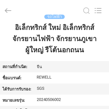
Industrial
Group
Limited.
All
Rights
รถไฟฟ้า
Reserved.
Developed
by
อิเล็กทริกส์ ใหม่ อิเล็กทริกส์
บ้าน
ECER
จักรยานไฟฟ้า จักรยานภูเขา
สินค้า
ผู้ใหญ่ รีโต้นอกถนน
เกี่ยว
สถานที่กำเนิด:
จีน
กับ
REWELL
ชื่อแบรนด์:
เรา
SGS
ได้รับการรับรอง:
20240506002
หมายเลขรุ่น:
ทัวร์