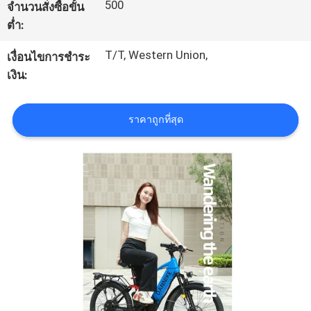
500
จำนวนสั่งซื้อขั้น
โรงงาน
ต่ำ:
T/T, Western Union,
เงื่อนไขการชำระ
ควบคุม
เงิน:
คุณภาพ
ราคาถูกที่สุด
แผนผัง
เว็บไซต์
PRIVACY
POLICY