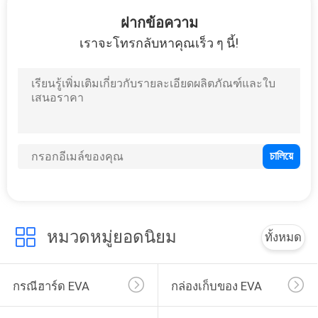
โรงงาน
ฝากข้อความ
เราจะโทรกลับหาคุณเร็ว ๆ นี้!
33
ควบคุม
กระเป๋าใส่ EVA
คุณภาพ
แผนผัง
เว็บไซต์
34
หมวดหมู่ยอดนิยม
ทั้งหมด
PRIVACY
กระเป๋าเก็บเงิน
POLICY
กรณีฮาร์ด EVA
กล่องเก็บของ EVA