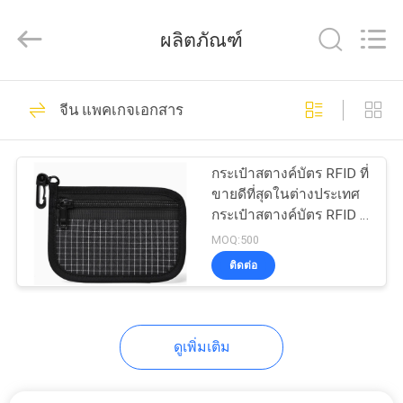
ReWell
Industrial
ผลิตภัณฑ์
Group
Limited.
All
Rights
Reserved.
69
บ้าน
Developed
by
จีน แพคเกจเอกสาร
ECER
กรณีฮาร์ด EVA
สินค้า
กระเป๋าสตางค์บัตร RFID ที่
ขายดีที่สุดในต่างประเทศ
กระเป๋าสตางค์บัตร RFID ที่
เกี่ยว
ใช้งานได้หลายประการ
MOQ:500
กระเป๋าสะพายกุญแจสําห
ติดต่อ
กับ
รับคนเดินทางกระเป๋า
49
เปลี่ยนเงิน
เรา
กล่องเก็บของ EVA
ดูเพิ่มเติม
ทัวร์