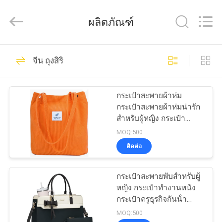
Industrial
Group
Limited.
ผลิตภัณฑ์
All
Rights
Reserved.
Developed
by
69
บ้าน
ECER
จีน ถุงสิริ
กรณีฮาร์ด EVA
สินค้า
กระเป๋าสะพายผ้าห่ม
กระเป๋าสะพายผ้าห่มน่ารัก
สําหรับผู้หญิง กระเป๋า
เกี่ยว
สะพายไหล่ที่มีกระเป๋าภาย
MOQ:500
ในสําหรับงาน หาดท่อง
ติดต่อ
กับ
เที่ยวและช้อปปิ้ง
49
เรา
กระเป๋าสะพายพับสําหรับผู้
กล่องเก็บของ EVA
หญิง กระเป๋าทํางานหนัง
กระเป๋าครูธุรกิจกันน้ํา
ทัวร์
กระเป๋าถือคอมพิวเตอร์
MOQ:500