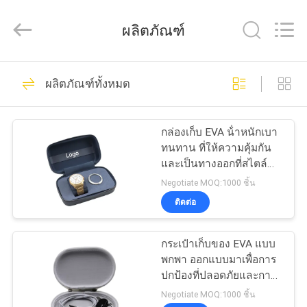
2026
ReWell
Industrial
ผลิตภัณฑ์
Group
Limited.
All
Rights
Reserved.
68
บ้าน
Developed
ผลิตภัณฑ์ทั้งหมด
by
ECER
กรณีฮาร์ด EVA
สินค้า
กล่องเก็บ EVA น้ําหนักเบา
ทนทาน ที่ให้ความคุ้มกัน
และเป็นทางออกที่สไตล์
เกี่ยว
สําหรับอุปกรณ์
Negotiate MOQ:1000 ชิ้น
อิเล็กทรอนิกส์ เครื่องมือ
ติดต่อ
กับ
นาฬิกาและกระดูกคัน
49
เรา
กระเป๋าเก็บของ EVA แบบ
กล่องเก็บของ EVA
พกพา ออกแบบมาเพื่อการ
ปกป้องที่ปลอดภัยและการ
ทัวร์
ขนย้ายอุปกรณ์
Negotiate MOQ:1000 ชิ้น