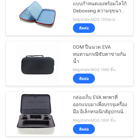
แบบกำหนดเองพร้อมโลโก้
Debossing ความจุขนาด
18
ใหญ่ เปลือกแข็ง เหมาะ
Negotiate MOQ:1000pcs
กระเป๋าช้อปปิ้งผ้าไม่
สำหรับจัดเก็บเครื่องเขียน
ติดต่อ
และอุปกรณ์เสริมสำหรับ
นักเรียน
ทอ
ODM ปืนนวด EVA
ทนทานกรณีซับตาข่ายกัน
น้ำ
Negotiate MOQ:1000 ชิ้น
ติดต่อ
48
กล่องเก็บ EVA พกพาที่
กระเป๋าเป้กันน้ำ
ออกแบบมาเพื่อบรรจุเครื่อง
มือ อิเล็กทรอนิกส์อุปกรณ์
และอุปกรณ์เสริมที่มีเปลือก
Negotiate MOQ:1000 ชิ้น
ป้องกันที่แข็งแรง
ติดต่อ