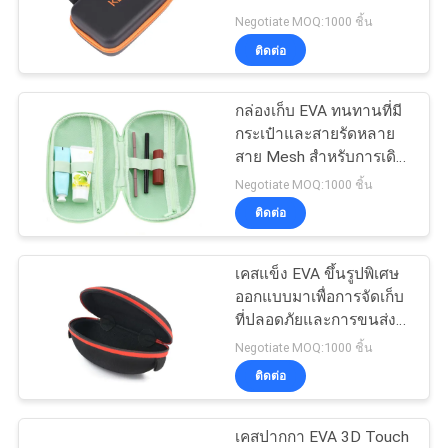
เด็กซ์ ซับ
Negotiate MOQ:1000 ชิ้น
ติดต่อ
134
กล่องเก็บ EVA ทนทานที่มี
กระเป๋าซิปธนาคาร
กระเป๋าและสายรัดหลาย
สาย Mesh สําหรับการเดิน
ทางที่จัดและการป้องกัน
Negotiate MOQ:1000 ชิ้น
อุปกรณ์มืออาชีพ
ติดต่อ
เคสแข็ง EVA ขึ้นรูปพิเศษ
23
ออกแบบมาเพื่อการจัดเก็บ
ที่ปลอดภัยและการขนส่ง
ถุงล้างเครื่องสำอาง
อุปกรณ์มืออาชีพและ
Negotiate MOQ:1000 ชิ้น
อุปกรณ์อิเล็กทรอนิกส์อย่าง
ติดต่อ
ปลอดภัย
เคสปากกา EVA 3D Touch