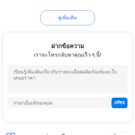
46
Eva อิเล็กทรอนิกส์
ดูเพิ่มเติม
กรณี
ฝากข้อความ
เราจะโทรกลับหาคุณเร็ว ๆ นี้!
19
เสื้อผ้ากีฬา