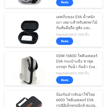
อิเล็กทรอนิกส์ เครื่องมือ
ติดต่อ
โรงงาน
และอุปกรณ์เสริมได้อย่าง
ง่ายดาย
เคสเก็บของ EVA น้ำหนัก
33
เบา เหมาะสำหรับพกพาไม้
ควบคุม
กันสั่นมือถือ หูฟัง และ
กระเป๋าใส่ EVA
ผลิตภัณฑ์อิเล็กทรอนิกส์
คุณภาพ
Negotiate MOQ:1000 ชิ้น
ยอดนิยมอื่นๆ
ติดต่อ
แผนผัง
ODM 1680D โพลีเอสเตอร์
EVA กระเป๋าแข็ง ชาชุด
เว็บไซต์
บรรทุก กันน้ํา กันน้ํา Eva
34
Teapot กระเป๋าแข็ง
Negotiate MOQ:1000 ชิ้น
กระเป๋าเดินทาง
PRIVACY
ติดต่อ
กระเป๋าเก็บเงิน
POLICY
ป้องกันนำกลับมาใช้ใหม่
600D โพลีเอสเตอร์ EVA
กรณีอิเล็กทรอนิกส์ สแปน