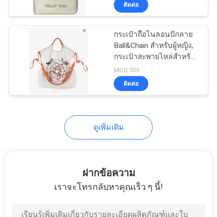
การช้อปปิ้งรายวัน งาน
ติดต่อ
โรงงาน
และสินค้าสินค้า
กระเป๋าถือไนลอนปักลาย
33
Ball&Chain สำหรับผู้หญิง,
ควบคุม
กระเป๋าสะพายไหล่สำหรับ
กระเป๋าใส่ EVA
เดินทางพร้อมหูหิ้วด้านบน,
คุณภาพ
MOQ:500
เหมาะสำหรับทำงานและ
ติดต่อ
เดินทาง
แผนผัง
ดูเพิ่มเติม
เว็บไซต์
34
PRIVACY
ฝากข้อความ
กระเป๋าเก็บเงิน
POLICY
เราจะโทรกลับหาคุณเร็ว ๆ นี้!