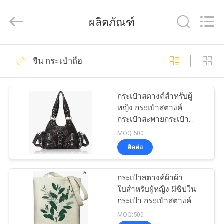
Industrial
Group
Limited.
ผลิตภัณฑ์
All
Rights
Reserved.
Developed
by
69
บ้าน
ECER
จีน กระเป๋าถือ
กรณีฮาร์ด EVA
สินค้า
กระเป๋าสตางค์สําหรับผู้
หญิง กระเป๋าสตางค์
กระเป๋าสะพายกระเป๋า
เกี่ยว
กระเป๋ากระเป๋ากระเป๋า
MOQ:500
กระเป๋ากระเป๋ากระเป๋า
ติดต่อ
กับ
กระเป๋ากระเป๋ากระเป๋า
49
กระเป๋ากระเป๋ากระเป๋า
เรา
กระเป๋าสตางค์ผ้าผ้า
กล่องเก็บของ EVA
ใบสําหรับผู้หญิง มีซิปใน
กระเป๋า กระเป๋าสตางค์
ทัวร์
ผ้าใบมีซิป เหมาะสําหรับ
MOQ:500