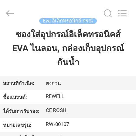
-
2026
ReWell
Industrial
Group
Eva อิเล็กทรอนิกส์ กรณี
Limited.
All
Rights
ซองใส่อุปกรณ์อิเล็คทรอนิคส์
บ้าน
Reserved.
Developed
by
ECER
EVA ไนลอน, กล่องเก็บอุปกรณ์
สินค้า
กันน้ำ
เกี่ยว
สถานที่กำเนิด:
ตงกวน
กับ
REWELL
ชื่อแบรนด์:
เรา
CE ROSH
ได้รับการรับรอง:
RW-00107
หมายเลขรุ่น:
ทัวร์