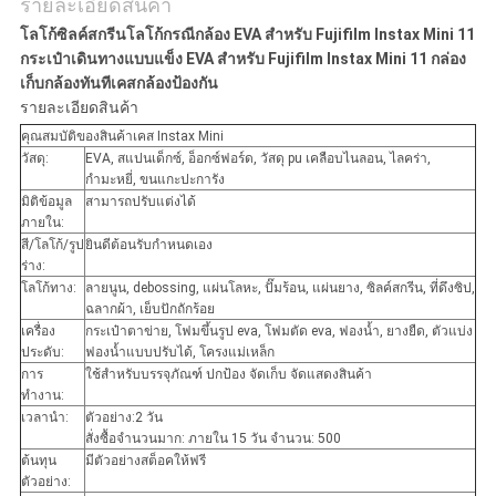
รายละเอียดสินค้า
โลโก้ซิลค์สกรีนโลโก้กรณีกล้อง EVA สำหรับ Fujifilm Instax Mini 11
กระเป๋าเดินทางแบบแข็ง EVA สำหรับ Fujifilm Instax Mini 11 กล่อง
เก็บกล้องทันทีเคสกล้องป้องกัน
รายละเอียดสินค้า
คุณสมบัติของสินค้า
เคส Instax Mini
วัสดุ:
EVA, สแปนเด็กซ์, อ็อกซ์ฟอร์ด, วัสดุ pu เคลือบไนลอน, ไลคร่า,
กำมะหยี่, ขนแกะปะการัง
มิติข้อมูล
สามารถปรับแต่งได้
ภายใน:
สี/โลโก้/รูป
ยินดีต้อนรับกำหนดเอง
ร่าง:
โลโก้ทาง:
ลายนูน, debossing, แผ่นโลหะ, ปั๊มร้อน, แผ่นยาง, ซิลค์สกรีน, ที่ดึงซิป,
ฉลากผ้า, เย็บปักถักร้อย
เครื่อง
กระเป๋าตาข่าย, โฟมขึ้นรูป eva, โฟมตัด eva, ฟองน้ำ, ยางยืด, ตัวแบ่ง
ประดับ:
ฟองน้ำแบบปรับได้, โครงแม่เหล็ก
การ
ใช้สำหรับบรรจุภัณฑ์ ปกป้อง จัดเก็บ จัดแสดงสินค้า
ทำงาน:
เวลานำ:
ตัวอย่าง:2 วัน
สั่งซื้อจำนวนมาก: ภายใน 15 วัน จำนวน: 500
ต้นทุน
มีตัวอย่างสต็อคให้ฟรี
ตัวอย่าง: