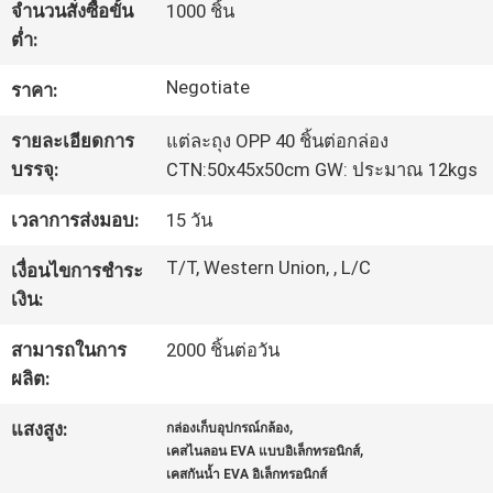
จำนวนสั่งซื้อขั้น
1000 ชิ้น
โรงงาน
ต่ำ:
Negotiate
ราคา:
ควบคุม
รายละเอียดการ
แต่ละถุง OPP 40 ชิ้นต่อกล่อง
คุณภาพ
บรรจุ:
CTN:50x45x50cm GW: ประมาณ 12kgs
เวลาการส่งมอบ:
15 วัน
แผนผัง
T/T, Western Union, , L/C
เงื่อนไขการชำระ
เว็บไซต์
เงิน:
สามารถในการ
2000 ชิ้นต่อวัน
PRIVACY
ผลิต:
POLICY
,
แสงสูง:
กล่องเก็บอุปกรณ์กล้อง
,
เคสไนลอน EVA แบบอิเล็กทรอนิกส์
เคสกันน้ำ EVA อิเล็กทรอนิกส์