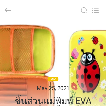
2026
ReWell
Industrial
Group
Limited.
All
Rights
Reserved.
บ้าน
Developed
by
ECER
สินค้า
เกี่ยว
กับ
NEWS
เรา
May 25, 2021
ชิ้นส่วนแม่พิมพ์ EVA
ทัวร์