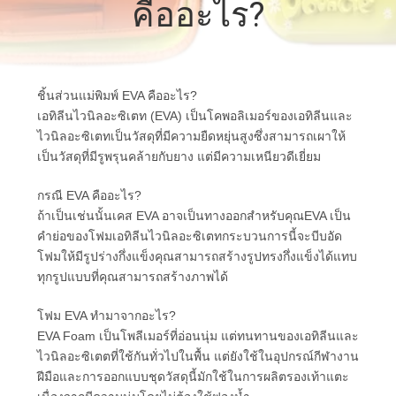
คืออะไร?
โรงงาน
ควบคุม
ชิ้นส่วนแม่พิมพ์ EVA คืออะไร?
เอทิลีนไวนิลอะซิเตท (EVA) เป็นโคพอลิเมอร์ของเอทิลีนและ
คุณภาพ
ไวนิลอะซิเตทเป็นวัสดุที่มีความยืดหยุ่นสูงซึ่งสามารถเผาให้
เป็นวัสดุที่มีรูพรุนคล้ายกับยาง แต่มีความเหนียวดีเยี่ยม
แผนผัง
กรณี EVA คืออะไร?
ถ้าเป็นเช่นนั้นเคส EVA อาจเป็นทางออกสำหรับคุณEVA เป็น
เว็บไซต์
คำย่อของโฟมเอทิลีนไวนิลอะซิเตทกระบวนการนี้จะบีบอัด
โฟมให้มีรูปร่างกึ่งแข็งคุณสามารถสร้างรูปทรงกึ่งแข็งได้แทบ
ทุกรูปแบบที่คุณสามารถสร้างภาพได้
PRIVACY
โฟม EVA ทำมาจากอะไร?
POLICY
EVA Foam เป็นโพลีเมอร์ที่อ่อนนุ่ม แต่ทนทานของเอทิลีนและ
ไวนิลอะซิเตตที่ใช้กันทั่วไปในพื้น แต่ยังใช้ในอุปกรณ์กีฬางาน
ฝีมือและการออกแบบชุดวัสดุนี้มักใช้ในการผลิตรองเท้าแตะ