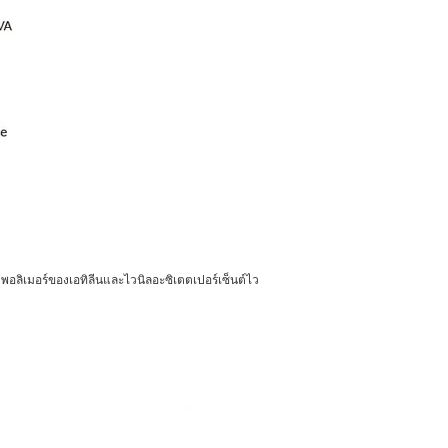
นโคพอลิเมอร์ของเอทิลีนและไวนิลอะซิเตตเปอร์เซ็นต์ไว