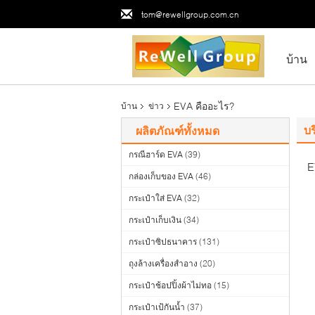
tom@rewellgroup.com.cn
บ้าน
EVA คืออะไร?
บ้าน
ข่าว
บร
ผลิตภัณฑ์ทั้งหมด
กรณีฮาร์ด EVA
(39)
E
กล่องเก็บของ EVA
(46)
กระเป๋าใส่ EVA
(32)
กระเป๋าเก็บเงิน
(34)
กระเป๋าซิปธนาคาร
(131)
ถุงล้างเครื่องสำอาง
(20)
กระเป๋าช้อปปิ้งผ้าไม่ทอ
(15)
กระเป๋าเป้กันน้ำ
(37)