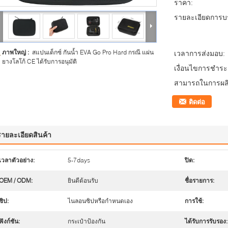
ราคา:
รายละเอียดการบร
ภาพใหญ่ :
สแปนเด็กซ์ กันน้ำ EVA Go Pro Hard กรณี แผ่น
เวลาการส่งมอบ:
ยางโลโก้ CE ได้รับการอนุมัติ
เงื่อนไขการชำระเ
สามารถในการผลิ
ติดต่อ
รายละเอียดสินค้า
เวลาตัวอย่าง:
5-7days
ปิด:
OEM / ODM:
ยินดีต้อนรับ
ชื่อรายการ:
ซิป:
ไนลอนซิปหรือกำหนดเอง
การใช้:
ฟังก์ชัน:
กระเป๋าป้องกัน
ได้รับการรับรอง: