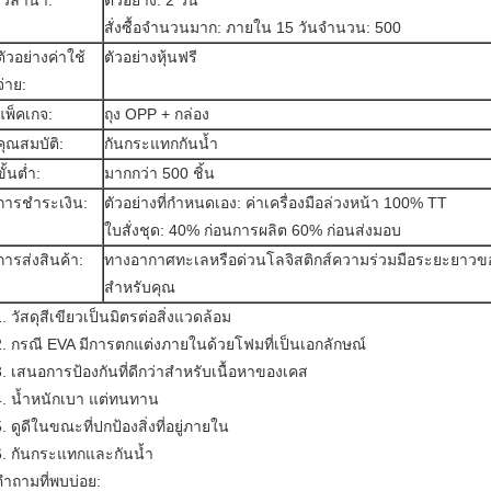
เวลานำ:
ตัวอย่าง: 2 วัน
สั่งซื้อจำนวนมาก: ภายใน 15 วันจำนวน: 500
ตัวอย่างค่าใช้
ตัวอย่างหุ้นฟรี
จ่าย:
แพ็คเกจ:
ถุง OPP + กล่อง
คุณสมบัติ:
กันกระแทกกันน้ำ
ขั้นต่ำ:
มากกว่า 500 ชิ้น
การชำระเงิน:
ตัวอย่างที่กำหนดเอง: ค่าเครื่องมือล่วงหน้า 100% TT
ใบสั่งชุด: 40% ก่อนการผลิต 60% ก่อนส่งมอบ
การส่งสินค้า:
ทางอากาศทะเลหรือด่วนโลจิสติกส์ความร่วมมือระยะยาวข
สำหรับคุณ
. วัสดุสีเขียวเป็นมิตรต่อสิ่งแวดล้อม
2. กรณี EVA มีการตกแต่งภายในด้วยโฟมที่เป็นเอกลักษณ์
3. เสนอการป้องกันที่ดีกว่าสำหรับเนื้อหาของเคส
4. น้ำหนักเบา แต่ทนทาน
. ดูดีในขณะที่ปกป้องสิ่งที่อยู่ภายใน
6. กันกระแทกและกันน้ำ
คำถามที่พบบ่อย: