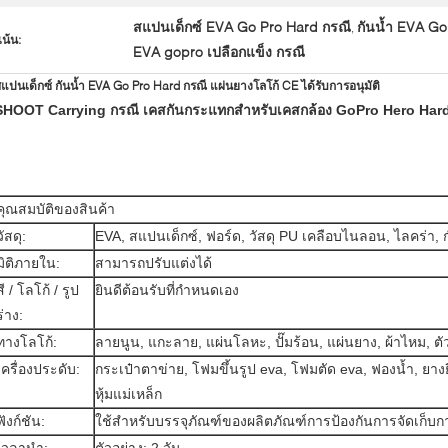
สแปนเด็กซ์ EVA Go Pro Hard กรณี
กันน้ำ EVA Go
,
เน้น:
EVA gopro เปลือกแข็ง กรณี
แปนเด็กซ์ กันน้ำ EVA Go Pro Hard กรณี แผ่นยางโลโก้ CE ได้รับการอนุมัติ
SHOOT Carrying กรณี เคสกันกระแทกสำหรับเคสกล้อง GoPro Hero Hard
คุณสมบัติของสินค้า
วัสดุ:
EVA, สแปนเด็กซ์, ฟอร์ด, วัสดุ PU เคลือบไนลอน, ไลคร่า,
มิติภายใน:
สามารถปรับแต่งได้
สี / โลโก้ / รูป
ยินดีต้อนรับที่กำหนดเอง
ร่าง:
ทางโลโก้:
ลายนูน, แกะลาย, แผ่นโลหะ, ปั๊มร้อน, แผ่นยาง, ผ้าไหม, ตัว
เครื่องประดับ:
กระเป๋าตาข่าย, โฟมขึ้นรูป eva, โฟมตัด eva, ฟองน้ำ, ยางยื
หุ้มแม่เหล็ก
ฟังก์ชัน:
ใช้สำหรับบรรจุภัณฑ์ของผลิตภัณฑ์การป้องกันการจัดเก็