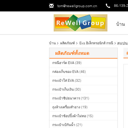
86-139-
tom@rewellgroup.com.cn
บ้าน
สแปนเ
บ้าน
ผลิตภัณฑ์
Eva อิเล็กทรอนิกส์ กรณี
ผลิตภัณฑ์ทั้งหมด
กรณีฮาร์ด EVA
(39)
กล่องเก็บของ EVA
(46)
กระเป๋าใส่ EVA
(32)
กระเป๋าเก็บเงิน
(30)
กระเป๋าซิปธนาคาร
(131)
ถุงล้างเครื่องสำอาง
(19)
กระเป๋าช้อปปิ้งผ้าไม่ทอ
(15)
กระเป๋าเป้กันน้ำ
(21)