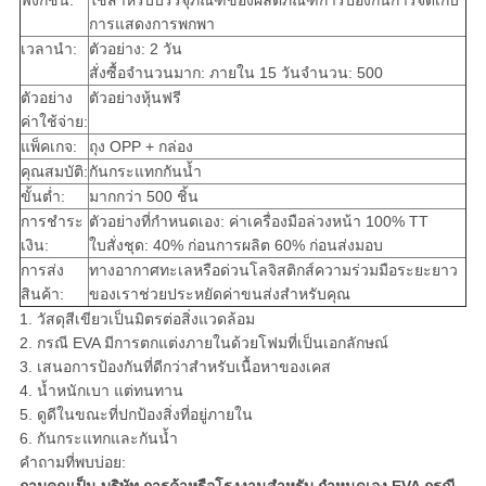
ฟังก์ชัน:
ใช้สำหรับบรรจุภัณฑ์ของผลิตภัณฑ์การป้องกันการจัดเก็บ
การแสดงการพกพา
เวลานำ:
ตัวอย่าง: 2 วัน
สั่งซื้อจำนวนมาก: ภายใน 15 วันจำนวน: 500
ตัวอย่าง
ตัวอย่างหุ้นฟรี
ค่าใช้จ่าย:
แพ็คเกจ:
ถุง OPP + กล่อง
คุณสมบัติ:
กันกระแทกกันน้ำ
ขั้นต่ำ:
มากกว่า 500 ชิ้น
การชำระ
ตัวอย่างที่กำหนดเอง: ค่าเครื่องมือล่วงหน้า 100% TT
เงิน:
ใบสั่งชุด: 40% ก่อนการผลิต 60% ก่อนส่งมอบ
การส่ง
ทางอากาศทะเลหรือด่วนโลจิสติกส์ความร่วมมือระยะยาว
สินค้า:
ของเราช่วยประหยัดค่าขนส่งสำหรับคุณ
1. วัสดุสีเขียวเป็นมิตรต่อสิ่งแวดล้อม
2. กรณี EVA มีการตกแต่งภายในด้วยโฟมที่เป็นเอกลักษณ์
3. เสนอการป้องกันที่ดีกว่าสำหรับเนื้อหาของเคส
4. น้ำหนักเบา แต่ทนทาน
5. ดูดีในขณะที่ปกป้องสิ่งที่อยู่ภายใน
6. กันกระแทกและกันน้ำ
คำถามที่พบบ่อย: