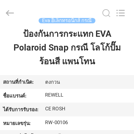
ReWell
Industrial
Group
Limited.
All
Eva อิเล็กทรอนิกส์ กรณี
Rights
Reserved.
Developed
ป้องกันการกระแทก EVA
บ้าน
by
ECER
Polaroid Snap กรณี โลโก้ปั๊ม
สินค้า
ร้อนสี แพนโทน
เกี่ยว
สถานที่กำเนิด:
ตงกวน
กับ
REWELL
ชื่อแบรนด์:
เรา
CE ROSH
ได้รับการรับรอง:
RW-00106
หมายเลขรุ่น:
ทัวร์