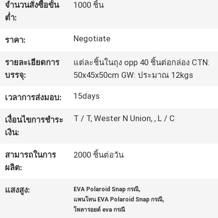
จำนวนสั่งซื้อขั้น
1000 ชิ้น
โรงงาน
ต่ำ:
Negotiate
ราคา:
ควบคุม
รายละเอียดการ
แต่ละชิ้นในถุง opp 40 ชิ้นต่อกล่อง CTN:
คุณภาพ
บรรจุ:
50x45x50cm GW: ประมาณ 12kgs
15days
เวลาการส่งมอบ:
แผนผัง
T / T, Wester N Union, , L / C
เงื่อนไขการชำระ
เว็บไซต์
เงิน:
สามารถในการ
2000 ชิ้นต่อวัน
PRIVACY
ผลิต:
POLICY
,
แสงสูง:
EVA Polaroid Snap กรณี
,
แพนโทน EVA Polaroid Snap กรณี
โพลารอยด์ eva กรณี