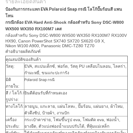
รายละเอียดสินค้า
ป้องกันการกระแทก EVA Polaroid Snap กรณี โลโก้ปั๊มร้อนสี แพน
โทน
กรณีกล้อง EVA Hard Anti-Shock กล้องสำหรับ Sony DSC-W800
WX500 WX350 RX100M7 เคส
กล้องสำหรับ Sony DSC-W800 WX500 WX350 RX100M7 RX100V
HX90, Canon PowerShot SX740 SX720 SX620 G9 X,
Nikon W100 A900, Panasonic DMC-TZ80 TZ70
คำอธิบายผลิตภัณฑ์
คุณสมบัติของสินค้า
วัสดุ:
EVA, สแปนเด็กซ์, ฟอร์ด, วัสดุ PU เคลือบไนลอน, ไลคร่า,
กำมะหยี่, ขนแกะปะการัง
มิติ
Polaroid Snap กรณี
ภายใน:
สี / โลโก้ /
ยินดีต้อนรับที่กำหนดเอง
รูปร่าง:
ทางโลโก้:
ลายนูน, แกะลาย, แผ่นโลหะ, ปั๊มร้อน, แผ่นยาง, ผ้าไหม,
ตัวดึงซิป, ป้ายผ้า, งานปัก
เครื่อง
กระเป๋าตาข่าย, โฟมขึ้นรูป eva, โฟมตัด eva, ฟองน้ำ,
ประดับ:
ยางยืด, ตัวแบ่งฟองน้ำแบบปรับได้, ที่หุ้มแม่เหล็ก