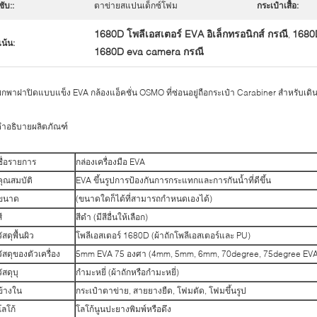
ซับ::
ตาข่ายสแปนเด็กซ์โฟม
กระเป๋าเสื้อ:
1680D โพลีเอสเตอร์ EVA อิเล็กทรอนิกส์ กรณี
1680D
,
เน้น:
1680D eva camera กรณี
กพาฝาปิดแบบแข็ง EVA กล้องแอ็คชั่น OSMO ที่ซ่อนอยู่ถือกระเป๋า Carabiner สำหรับเดิ
ำอธิบายผลิตภัณฑ์
ชื่อรายการ
กล่องเครื่องมือ EVA
คุณสมบัติ
EVA ขึ้นรูปการป้องกันการกระแทกและการกันน้ำที่ดีขึ้น
ขนาด
(ขนาดใดก็ได้ที่สามารถกำหนดเองได้)
ี
สีดำ (มีสีอื่นให้เลือก)
วัสดุพื้นผิว
โพลีเอสเตอร์ 1680D (ผ้าถักโพลีเอสเตอร์และ PU)
วัสดุของตัวเครื่อง
5mm EVA 75 องศา (4mm, 5mm, 6mm, 70degree, 75degree EVA
วัสดุบุ
กำมะหยี่ (ผ้าถักหรือกำมะหยี่)
ข้างใน
กระเป๋าตาข่าย, สายยางยืด, โฟมตัด, โฟมขึ้นรูป
โลโก้
โลโก้นูนปะยางพิมพ์หรือดึง