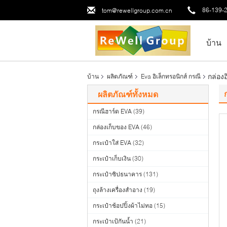
86-139-
tom@rewellgroup.com.cn
บ้าน
กล่อง
บ้าน
ผลิตภัณฑ์
Eva อิเล็กทรอนิกส์ กรณี
ผลิตภัณฑ์ทั้งหมด
กรณีฮาร์ด EVA
(39)
กล่องเก็บของ EVA
(46)
กระเป๋าใส่ EVA
(32)
กระเป๋าเก็บเงิน
(30)
กระเป๋าซิปธนาคาร
(131)
ถุงล้างเครื่องสำอาง
(19)
กระเป๋าช้อปปิ้งผ้าไม่ทอ
(15)
กระเป๋าเป้กันน้ำ
(21)