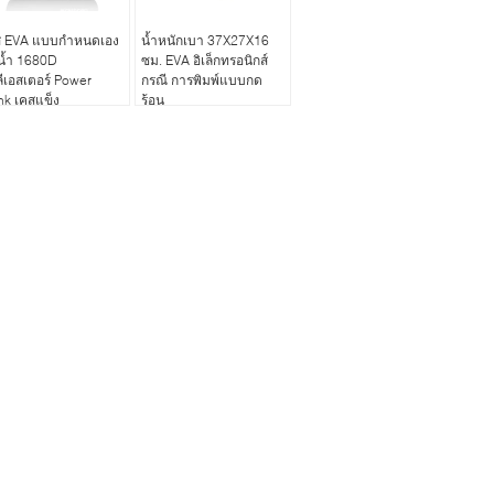
ส EVA แบบกำหนดเอง
น้ำหนักเบา 37X27X16
น้ำ 1680D
ซม. EVA อิเล็กทรอนิกส์
ีเอสเตอร์ Power
กรณี การพิมพ์แบบกด
k เคสแข็ง
ร้อน