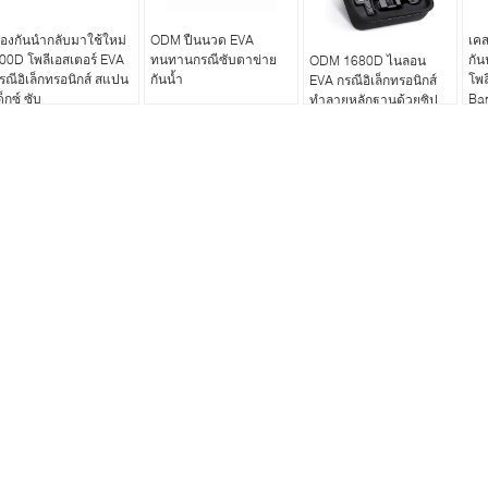
้องกันนำกลับมาใช้ใหม่
ODM ปืนนวด EVA
เค
00D โพลีเอสเตอร์ EVA
ทนทานกรณีซับตาข่าย
กัน
ODM 1680D ไนลอน
รณีอิเล็กทรอนิกส์ สแปน
กันน้ำ
โพล
EVA กรณีอิเล็กทรอนิกส์
ด็กซ์ ซับ
Ban
ทำลายหลักฐานด้วยซิป