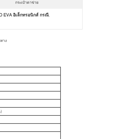
กระเป๋าตาข่าย
 EVA อิเล็กทรอนิกส์ กรณี
,
นทาง
)