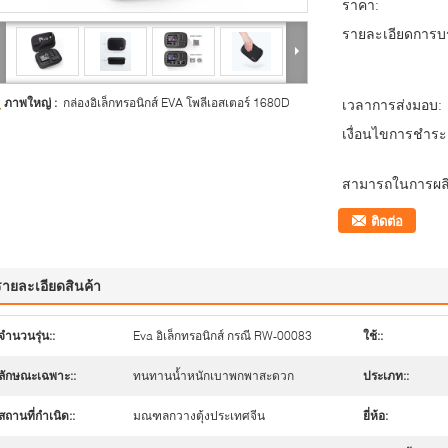
ราคา:
รายละเอียดการบร
ภาพใหญ่ :
กล่องอิเล็กทรอนิกส์ EVA โพลีเอสเตอร์ 1680D
เวลาการส่งมอบ:
เงื่อนไขการชำระเ
สามารถในการผลิ
ติดต่อ
รายละเอียดสินค้า
จำนวนรุ่น::
Eva อิเล็กทรอนิกส์ กรณี RW-00083
ใช้::
ลักษณะเฉพาะ::
ทนทานน้ำหนักเบาพกพาสะดวก
ประเภท::
สถานที่กำเนิด::
มณฑลกวางตุ้งประเทศจีน
ยี่ห้อ: