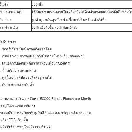
ขั้นต่ำ
500 ชิ้น
หมายเหตุอบอุ่น
ใช้กันอย่างแพร่หลายในเครื่องมือเครื่องสำอางผลิตภัณฑ์อิเล็กทรอน
ตัวอย่าง
ลูกค้าดูแลต้นทุนตัวอย่างซึ่งจะส่งคืนพร้อมคำสั่งซื้อ
การชำระเงิน
30% เมื่อสั่งซื้อ 70% ก่อนจัดส่ง
้อดีของเรา
. วัสดุสีเขียวเป็นมิตรต่อสิ่งแวดล้อม
. กรณี EVA มีการตกแต่งภายในด้วยโฟมที่เป็นเอกลักษณ์
. เสนอการป้องกันที่ดีกว่าสำหรับเนื้อหาของเคส
. น้ำหนักเบา แต่ทนทาน
. ดูดีในขณะที่ปกป้องสิ่งที่อยู่ภายใน
. กันกระแทกและกันน้ำ
ความสามารถในการจัดหา: 50000 Piece / Pieces per Month
รรจุภัณฑ์และการจัดส่ง
ายละเอียดบรรจุภัณฑ์: ถุงโพลี / กล่องของขวัญ / กล่องกระดาษ
อร์ต: FOB เซินเจิ้น
ู้ผลิตที่เชี่ยวชาญในผลิตภัณฑ์ EVA