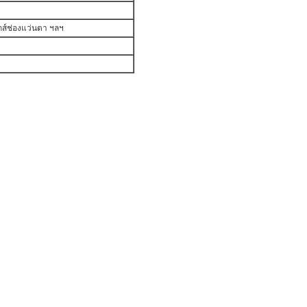
ิกส์ช่องแว่นตา ฯลฯ