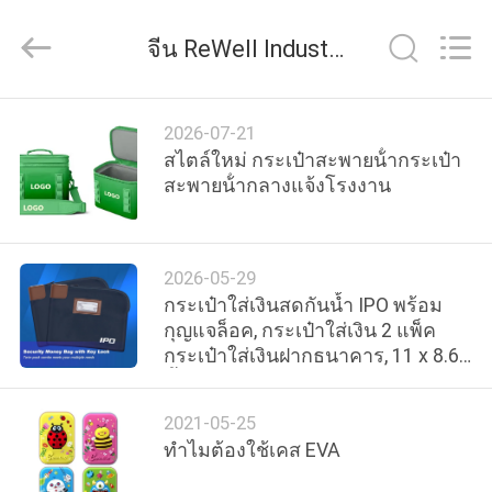
2026
ReWell
Industrial
จีน ReWell Industrial Group Limited ข่าวของ บริษัท
Group
Limited.
All
Rights
Reserved.
บ้าน
Developed
2026-07-21
by
ECER
สไตล์ใหม่ กระเป๋าสะพายน้ํากระเป๋า
สะพายน้ํากลางแจ้งโรงงาน
สินค้า
2026-05-29
เกี่ยว
กระเป๋าใส่เงินสดกันน้ำ IPO พร้อม
กุญแจล็อค, กระเป๋าใส่เงิน 2 แพ็ค
กับ
กระเป๋าใส่เงินฝากธนาคาร, 11 x 8.6
นิ้ว, กระเป๋าใส่อุปกรณ์ล็อคสำหรับ
เรา
บุรุษและสตรีสำหรับเงินสด, กระเป๋า
2021-05-25
เงินเดินทางแบบพกพาปกป้อง
ทำไมต้องใช้เคส EVA
หนังสือเดินทาง, ของมีค่า
ทัวร์