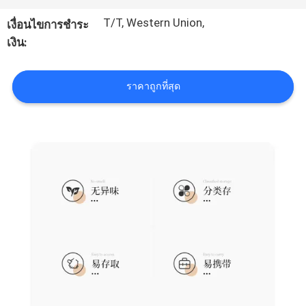
โรงงาน
T/T, Western Union,
เงื่อนไขการชำระ
เงิน:
ควบคุม
ราคาถูกที่สุด
คุณภาพ
แผนผัง
เว็บไซต์
PRIVACY
POLICY