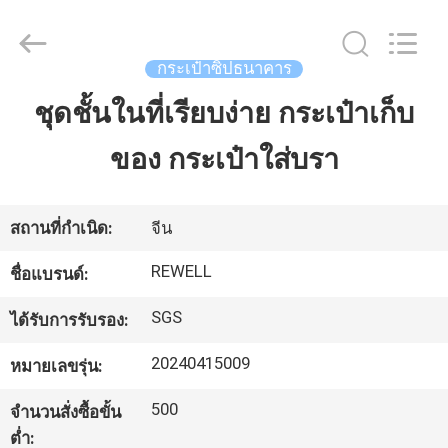
-
2026
ReWell
Industrial
Group
กระเป๋าซิปธนาคาร
Limited.
All
Rights
ชุดชั้นในที่เรียบง่าย กระเป๋าเก็บ
บ้าน
Reserved.
Developed
by
ECER
ของ กระเป๋าใส่บรา
สินค้า
สถานที่กำเนิด:
จีน
เกี่ยว
REWELL
ชื่อแบรนด์:
กับ
SGS
ได้รับการรับรอง:
เรา
20240415009
หมายเลขรุ่น:
500
จำนวนสั่งซื้อขั้น
ทัวร์
ต่ำ: