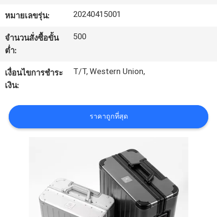
โรงงาน
20240415001
หมายเลขรุ่น:
500
จำนวนสั่งซื้อขั้น
ควบคุม
ต่ำ:
คุณภาพ
T/T, Western Union,
เงื่อนไขการชำระ
เงิน:
แผนผัง
ราคาถูกที่สุด
เว็บไซต์
PRIVACY
POLICY