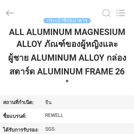
จำหน่าย.
Copyright
©
2021
-
กระเป๋าซิปธนาคาร
2026
ReWell
ALL ALUMINUM MAGNESIUM
Industrial
บ้าน
Group
Limited.
All
ALLOY ภัณฑ์ของผู้หญิงและ
Rights
Reserved.
Developed
สินค้า
ผู้ชาย ALUMINUM ALLOY กล่อง
by
ECER
สตาร์ด ALUMINUM FRAME 26
เกี่ยว
"
กับ
สถานที่กำเนิด:
จีน
เรา
REWELL
ชื่อแบรนด์:
ทัวร์
SGS
ได้รับการรับรอง: