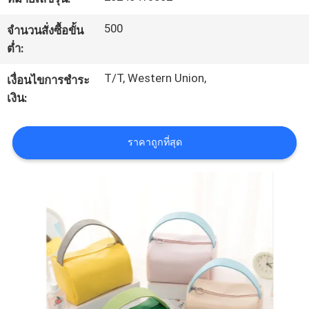
โรงงาน
500
จำนวนสั่งซื้อขั้น
ต่ำ:
ควบคุม
T/T, Western Union,
เงื่อนไขการชำระ
เงิน:
คุณภาพ
ราคาถูกที่สุด
แผนผัง
เว็บไซต์
PRIVACY
POLICY