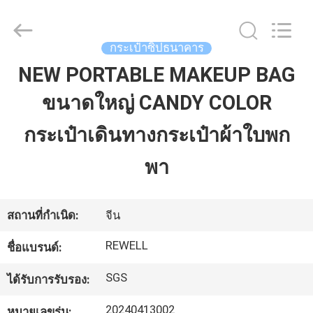
จำหน่าย.
Copyright
©
2021
-
กระเป๋าซิปธนาคาร
2026
ReWell
NEW PORTABLE MAKEUP BAG
Industrial
บ้าน
Group
Limited.
All
ขนาดใหญ่ CANDY COLOR
Rights
Reserved.
Developed
สินค้า
กระเป๋าเดินทางกระเป๋าผ้าใบพก
by
ECER
พา
เกี่ยว
กับ
สถานที่กำเนิด:
จีน
เรา
REWELL
ชื่อแบรนด์:
SGS
ได้รับการรับรอง:
ทัวร์
20240413002
หมายเลขรุ่น: