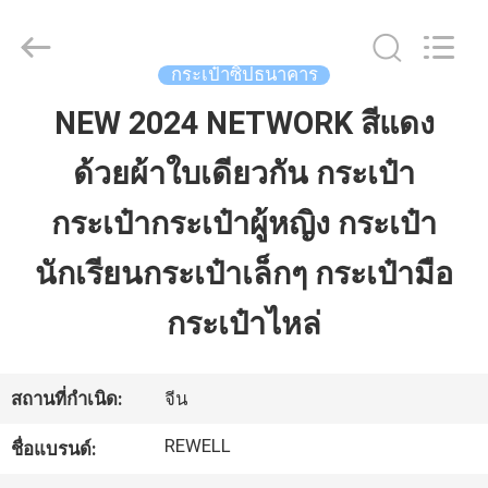
จำหน่าย.
Copyright
©
2021
-
กระเป๋าซิปธนาคาร
2026
ReWell
Industrial
NEW 2024 NETWORK สีแดง
บ้าน
Group
Limited.
All
ด้วยผ้าใบเดียวกัน กระเป๋า
Rights
Reserved.
Developed
สินค้า
by
กระเป๋ากระเป๋าผู้หญิง กระเป๋า
ECER
นักเรียนกระเป๋าเล็กๆ กระเป๋ามือ
เกี่ยว
กระเป๋าไหล่
กับ
เรา
สถานที่กำเนิด:
จีน
REWELL
ชื่อแบรนด์:
ทัวร์