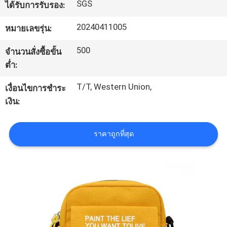
SGS
ได้รับการรับรอง:
โรงงาน
20240411005
หมายเลขรุ่น:
ควบคุม
500
จำนวนสั่งซื้อขั้น
ต่ำ:
คุณภาพ
T/T, Western Union,
เงื่อนไขการชำระ
เงิน:
แผนผัง
ราคาถูกที่สุด
เว็บไซต์
PRIVACY
POLICY