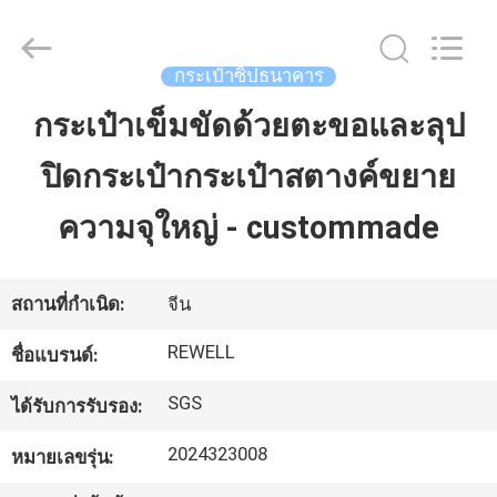
-
2026
ReWell
Industrial
Group
กระเป๋าซิปธนาคาร
Limited.
All
Rights
กระเป๋าเข็มขัดด้วยตะขอและลุป
บ้าน
Reserved.
Developed
by
ECER
ปิดกระเป๋ากระเป๋าสตางค์ขยาย
สินค้า
ความจุใหญ่ - custommade
เกี่ยว
สถานที่กำเนิด:
จีน
กับ
REWELL
ชื่อแบรนด์:
เรา
SGS
ได้รับการรับรอง:
2024323008
หมายเลขรุ่น:
ทัวร์