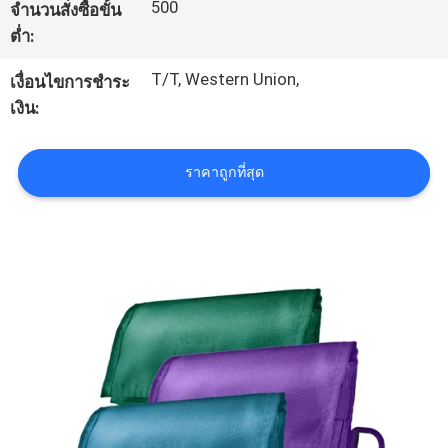
500
จำนวนสั่งซื้อขั้น
โรงงาน
ต่ำ:
T/T, Western Union,
เงื่อนไขการชำระ
ควบคุม
เงิน:
คุณภาพ
ราคาถูกที่สุด
แผนผัง
เว็บไซต์
PRIVACY
POLICY