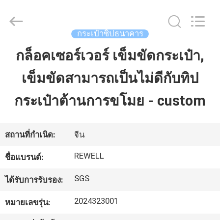
-
2026
ReWell
Industrial
Group
กระเป๋าซิปธนาคาร
Limited.
All
Rights
กล็อคเซอร์เวอร์ เข็มขัดกระเป๋า,
บ้าน
Reserved.
Developed
by
ECER
เข็มขัดสามารถเป็นไม่ดีกับทิป
สินค้า
กระเป๋าต้านการขโมย - custom
เกี่ยว
สถานที่กำเนิด:
จีน
กับ
REWELL
ชื่อแบรนด์:
เรา
SGS
ได้รับการรับรอง:
2024323001
หมายเลขรุ่น:
ทัวร์