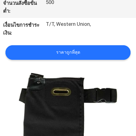
500
จำนวนสั่งซื้อขั้น
โรงงาน
ต่ำ:
T/T, Western Union,
เงื่อนไขการชำระ
ควบคุม
เงิน:
คุณภาพ
ราคาถูกที่สุด
แผนผัง
เว็บไซต์
PRIVACY
POLICY