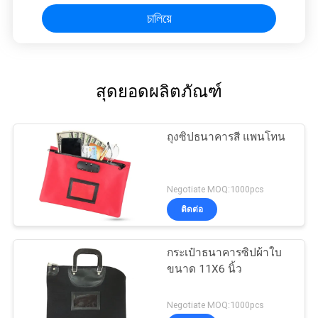
চালিয়ে
สุดยอดผลิตภัณฑ์
ถุงซิปธนาคารสี แพนโทน
Negotiate MOQ:1000pcs
ติดต่อ
กระเป๋าธนาคารซิปผ้าใบ
ขนาด 11X6 นิ้ว
Negotiate MOQ:1000pcs