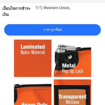
โรงงาน
T/T, Western Union,
เงื่อนไขการชำระ
เงิน:
ควบคุม
ราคาถูกที่สุด
คุณภาพ
แผนผัง
เว็บไซต์
PRIVACY
POLICY