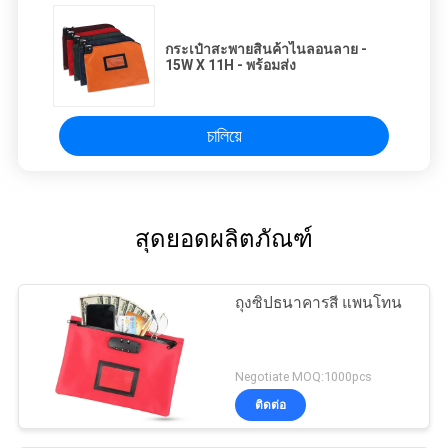
กระเป๋าสะพายสินค้าไนลอนลาย -
15W X 11H - พร้อมส่ง
চালিয়ে
สุดยอดผลิตภัณฑ์
ถุงซิปธนาคารสี แพนโทน
Negotiate MOQ:1000pcs
ติดต่อ