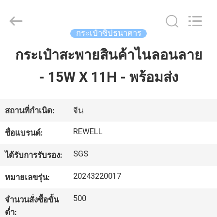
-
2026
ReWell
Industrial
Group
กระเป๋าซิปธนาคาร
Limited.
All
Rights
กระเป๋าสะพายสินค้าไนลอนลาย
บ้าน
Reserved.
Developed
by
ECER
- 15W X 11H - พร้อมส่ง
สินค้า
สถานที่กำเนิด:
จีน
เกี่ยว
REWELL
ชื่อแบรนด์:
กับ
SGS
ได้รับการรับรอง:
เรา
20243220017
หมายเลขรุ่น:
500
จำนวนสั่งซื้อขั้น
ทัวร์
ต่ำ: