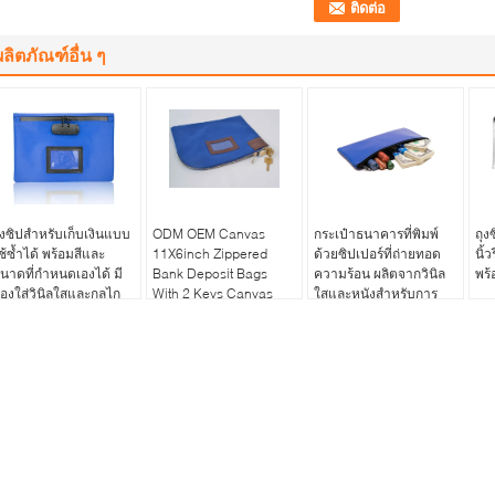
ผลิตภัณฑ์อื่น ๆ
ุงซิปสำหรับเก็บเงินแบบ
ODM OEM Canvas
กระเป๋าธนาคารที่พิมพ์
ถุง
ช้ซ้ำได้ พร้อมสีและ
11X6inch Zippered
ด้วยซิปเปอร์ที่ถ่ายทอด
นิ้ว
นาดที่กำหนดเองได้ มี
Bank Deposit Bags
ความร้อน ผลิตจากวินิล
พร้
่องใส่วินิลใสและกลไก
With 2 Keys Canvas
ใสและหนังสําหรับการ
ารล็อค
Locking Zipper Bank
เก็บเงินธนาคาร
Deposit Bag With PVC
Pocket With 2 Keys ซิป
เปอร์แบงค์แบงค์แบงค์
แบงค์แบงค์แบงค์