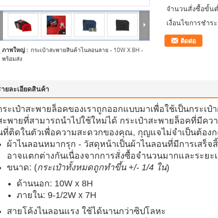
จำนวนสั่งซื้อขั้นต
เงื่อนไขการชำระเ
ติดต่อ
ภาพใหญ่ :
กระเป๋าสะพายสินค้าไนลอนลาย - 10W X 8H -
พร้อมส่ง
รายละเอียดสินค้า
กระเป๋าสะพายล็อคของเราถูกออกแบบมาเพื่อใช้เป็นกระเป๋า
สะพายที่สามารถนําไปใช้ใหม่ได้ กระเป๋าสะพายล็อคที่มีควา
นที่ติดในตัวเพื่อความสะดวกของคุณ, กุญแจไม่จําเป็นต้องก
ผ้าไนลอนหมากรุก - วัสดุหน้าเป็นผ้าไนลอนที่มีการเสร็จส
อาจแตกต่างกันเนื่องจากการสั่งซื้อจํานวนมากและระยะเ
ขนาด: (
กระเป๋าทั้งหมดถูกทําขึ้น +/- 1/4 ใน
)
ด้านนอก: 10W x 8H
ภายใน: 9-1/2W x 7H
สายโค้งไนลอนแรง ใช้ได้นานกว่าซิปโลหะ