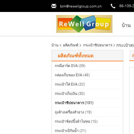
86-139-
tom@rewellgroup.com.cn
บ้าน
กระเป๋าส
บ้าน
ผลิตภัณฑ์
กระเป๋าซิปธนาคาร
ผลิตภัณฑ์ทั้งหมด
กรณีฮาร์ด EVA
(39)
กล่องเก็บของ EVA
(46)
กระเป๋าใส่ EVA
(32)
กระเป๋าเก็บเงิน
(30)
กระเป๋าซิปธนาคาร
(131)
ถุงล้างเครื่องสำอาง
(19)
กระเป๋าช้อปปิ้งผ้าไม่ทอ
(15)
กระเป๋าเป้กันน้ำ
(21)