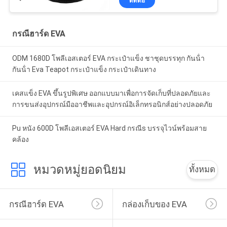
ติดต่อ
กรณีฮาร์ด EVA
ODM 1680D โพลีเอสเตอร์ EVA กระเป๋าแข็ง ชาชุดบรรทุก กันน้ํา
กันน้ํา Eva Teapot กระเป๋าแข็ง กระเป๋าเดินทาง
เคสแข็ง EVA ขึ้นรูปพิเศษ ออกแบบมาเพื่อการจัดเก็บที่ปลอดภัยและ
การขนส่งอุปกรณ์มืออาชีพและอุปกรณ์อิเล็กทรอนิกส์อย่างปลอดภัย
Pu หนัง 600D โพลีเอสเตอร์ EVA Hard กรณีs บรรจุไวน์พร้อมสาย
คล้อง
หมวดหมู่ยอดนิยม
ทั้งหมด
กรณีฮาร์ด EVA
กล่องเก็บของ EVA