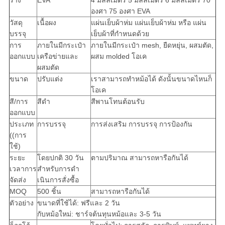
ร่าง
EVA
4 มิลลิเมตร 5 มิลลิเมตร 6 มิลลิเมตร 70
องศา 75 องศา EVA
วัสดุ
เนื้อผง
แผ่นเย็บผ้าห่ม แผ่นเย็บผ้าห่ม หรือ แผ่น
บรรจุ
เย็บผ้าที่กําหนดด้วย
การ
ภายในมีกระเป๋า
ภายในมีกระเป๋า mesh, ยืดหยุ่น, ผสมตัด,
ออกแบบ
เครือข่ายและ
ผสม molded โอเค
ผสมตัด
ขนาด
ปรับแต่ง
เราสามารถทําหม้อได้ ดังนั้นขนาดไหนก็
โอเค
สี/การ
สีดํา
สีพานโทนต้อนรับ
ออกแบบ
ประเภท
การบรรจุ
การส่งเสริม การบรรจุ การป้องกัน
((การ
ใช้)
ระยะ
โดยปกติ 30 วัน
ตามปริมาณ สามารถหารือกันได้
เวลาการ
สําหรับการดํา
จัดส่ง
เนินการสั่งซื้อ
MOQ
500 ชิ้น
สามารถหารือกันได้
ตัวอย่าง
ขนาดที่ใช้ได้: ฟรีและ 2 วัน
กับหม้อใหม่: ชาร์จต้นทุนหม้อและ 3-5 วัน