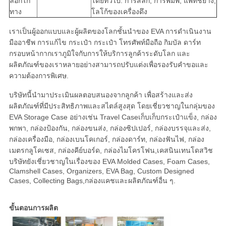
ล็อกโก้
โดยทั่วไป: การสลัก, การพิมพ์, แพทช์ยาง,
ทาง
โลโก้ของเครื่องดึง
เราเป็นผู้ออกแบบและผู้ผลิตของโลกชั้นนําของ EVA การดําเนินงาน
มืออาชีพ การแก้ไข กระเป๋า กระเป๋า โทรศัพท์มือถือ กิมบัล ดาร์ท
กรอบหน้ากากเราภูมิใจกับการให้บริการลูกค้าระดับโลก และ
ผลิตภัณฑ์ของเราหลายอย่างสามารถปรับแต่งเพื่อรองรับคําขอและ
ความต้องการพิเศษ.
บริษัทนี้นํามาประเมินผลตอบสนองจากลูกค้า เพื่อสร้างและส่ง
ผลิตภัณฑ์ที่มีประสิทธิภาพและสไตล์สูงสุด โดยเชี่ยวชาญในกลุ่มของ
EVA Storage Case อย่างเช่น Travel Caseเก็บเก็บกระเป๋าแข็ง, กล่อง
พกพา, กล่องป้องกัน, กล่องขนส่ง, กล่องซิปเปอร์, กล่องบรรจุและส่ง,
กล่องเครื่องมือ, กล่องเบนโคเกอร์, กล่องดาร์ท, กล่องฟันไฟ, กล่อง
เมตรกลูโคเซส, กล่องคีย์บอร์ด, กล่องไมโครโฟน,เคสนินเทนโดสวิช
บริษัทยังเชี่ยวชาญในเรื่องของ EVA Molded Cases, Foam Cases,
Clamshell Cases, Organizers, EVA Bag, Custom Designed
Cases, Collecting Bags,กล่องแคชและผลิตภัณฑ์อื่น ๆ.
ขั้นตอนการผลิต