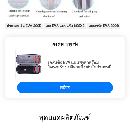
ทำเคสฮาร์ด EVA 300D
เคส EVA แบบแข็ง 8X8X3
เคสฮาร์ด EVA 300D
এর সেরা মূল্য পান
เคสแข็ง EVA แบบพกพาพร้อม
โครงสร้างเปลือกแข็ง ซับในกำมะหยี่
และตัวเลือกขนาดที่กำหนดเองสำหรับ
การจัดเก็บและพกพาที่ป้องกัน
চালিয়ে
สุดยอดผลิตภัณฑ์