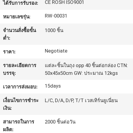
CE ROSH ISO9001
ได้รับการรับรอง:
โรงงาน
RW-00031
หมายเลขรุ่น:
ควบคุม
จำนวนสั่งซื้อขั้น
1000 ชิ้น
ต่ำ:
คุณภาพ
Negotiate
ราคา:
รายละเอียดการ
แต่ละชิ้นในถุง opp 40 ชิ้นต่อกล่อง CTN:
แผนผัง
บรรจุ:
50x45x50cm GW: ประมาณ 12kgs
เว็บไซต์
15days
เวลาการส่งมอบ:
PRIVACY
เงื่อนไขการชำระ
L/C, D/A, D/P, T/T เวสเทิร์นยูเนี่ยน
เงิน:
POLICY
สามารถในการ
2000 ชิ้นต่อวัน
ผลิต: