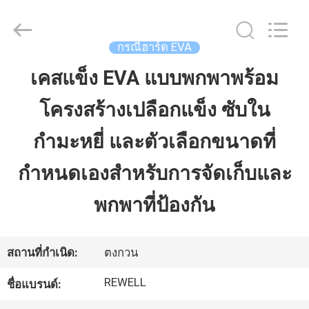
2026
ReWell
Industrial
Group
Limited.
กรณีฮาร์ด EVA
All
Rights
Reserved.
เคสแข็ง EVA แบบพกพาพร้อม
บ้าน
Developed
by
ECER
โครงสร้างเปลือกแข็ง ซับใน
สินค้า
กำมะหยี่ และตัวเลือกขนาดที่
กำหนดเองสำหรับการจัดเก็บและ
เกี่ยว
พกพาที่ป้องกัน
กับ
เรา
สถานที่กำเนิด:
ตงกวน
REWELL
ชื่อแบรนด์:
ทัวร์