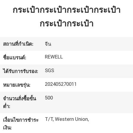
โรงงาน
กระเป๋ากระเป๋ากระเป๋ากระเป๋า
กระเป๋ากระเป๋า
ควบคุม
คุณภาพ
สถานที่กำเนิด:
จีน
REWELL
ชื่อแบรนด์:
แผนผัง
SGS
ได้รับการรับรอง:
เว็บไซต์
202405270011
หมายเลขรุ่น:
500
จำนวนสั่งซื้อขั้น
PRIVACY
ต่ำ:
POLICY
T/T, Western Union,
เงื่อนไขการชำระ
เงิน: